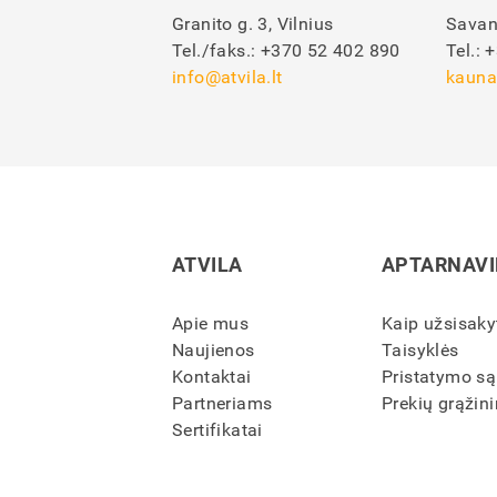
Granito g. 3, Vilnius
Savan
Tel./faks.:
+370 52 402 890
Tel.:
+
info@atvila.lt
kauna
ATVILA
APTARNAV
Apie mus
Kaip užsisaky
Naujienos
Taisyklės
Kontaktai
Pristatymo są
Partneriams
Prekių grąžini
Sertifikatai