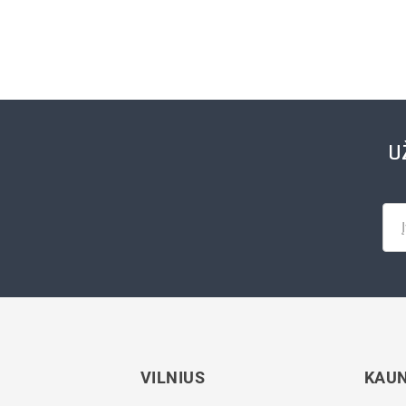
U
VILNIUS
KAU