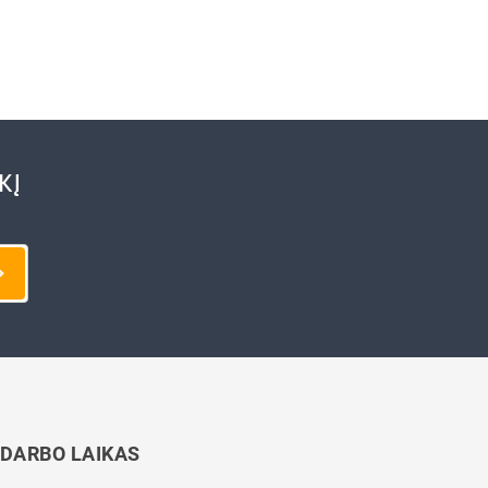
Pakavimo medžiagos
KĮ
DARBO LAIKAS