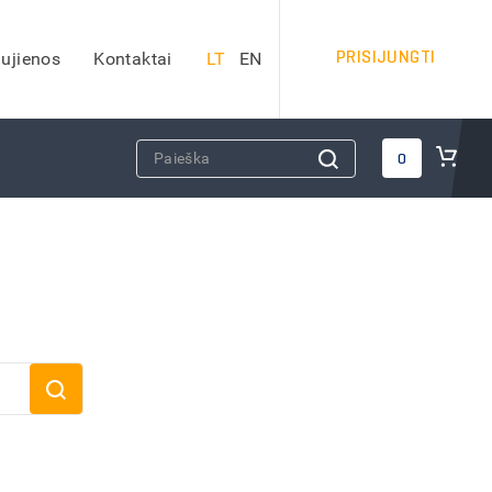
PRISIJUNGTI
ujienos
Kontaktai
LT
EN
DARBO SAUGOS PRIEMONĖS
0
Apsauginiai šalmai
Veido apsauga
Apsauginės ausinės
Kvėpavimo takų apsauga
Apsauga nuo kritimo
Apsauginiai akiniai
iai)
Antkeliai darbui
Vaistinėlės
dai
Gesintuvai
Kitos darbo saugos priemonės