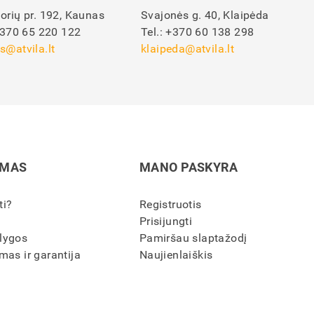
orių pr. 192, Kaunas
Svajonės g. 40, Klaipėda
370 65 220 122
Tel.:
+370 60 138 298
s@atvila.lt
klaipeda@atvila.lt
IMAS
MANO PASKYRA
ti?
Registruotis
Prisijungti
lygos
Pamiršau slaptažodį
mas ir garantija
Naujienlaiškis