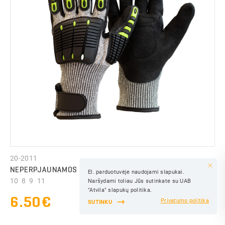
IŠSAUGOTI
20-2011
NEPERPJAUNAMOS IR SMŪGIAMS ATSPARIOS PIRŠTINĖS
El. parduotuvėje naudojami slapukai.
IŠSAUGOTI
10 8 9 11
Naršydami toliau Jūs sutinkate su UAB
IŠSAUGOTI
"Atvila" slapukų politika.
6.50€
Privatumo politika
SUTINKU