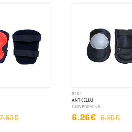
8104
ANTKELIAI
S
UNIVERSALUS
6.26€
7.60€
6.50€