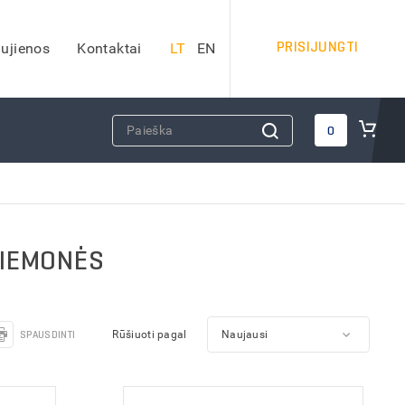
PRISIJUNGTI
ujienos
Kontaktai
LT
EN
DARBO SAUGOS PRIEMONĖS
0
Apsauginiai šalmai
Veido apsauga
Apsauginės ausinės
Kvėpavimo takų apsauga
RIEMONĖS
Apsauga nuo kritimo
Apsauginiai akiniai
iai)
Antkeliai darbui
SPAUSDINTI
Rūšiuoti pagal
Vaistinėlės
dai
Gesintuvai
Kitos darbo saugos priemonės