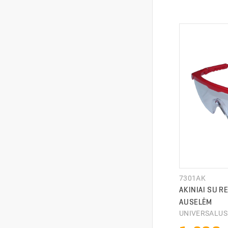
PRISTA
PRISTA
7301AK
AKINIAI SU 
AUSELĖM
UNIVERSALU