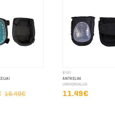
8101
KELIAI
ANTKELIAI
S
UNIVERSALUS
€
11.49€
16.49€