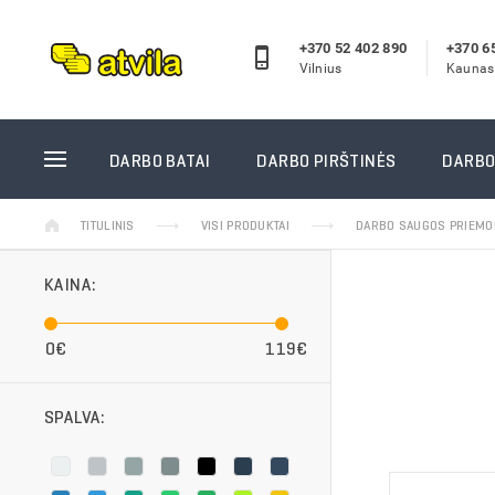
+370 52 402 890
+370 6
Vilnius
Kaunas
DARBO BATAI
DARBO P
DARBO BATAI
DARBO PIRŠTINĖS
DARBO
Odiniai darbo batai
Žieminės
TITULINIS
VISI PRODUKTAI
DARBO SAUGOS PRIEMO
Guminiai batai
Aplietos
Žieminiai darbo batai
Megztos 
KAINA:
Darbo pusbačiai
Odinės d
Darbo sandalai
Vienkart
0€
119€
Reebok darbo batai
Siūtos d
Puma/Albatros darbo batai
Guminės 
SPALVA:
Laisvalaikio batai
Suvirinto
Vidpadžiai
GUIDE pi
Kojinės