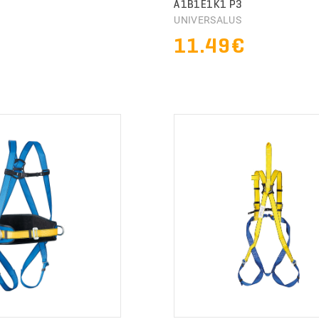
A1B1E1K1 P3
S
UNIVERSALUS
11.49€