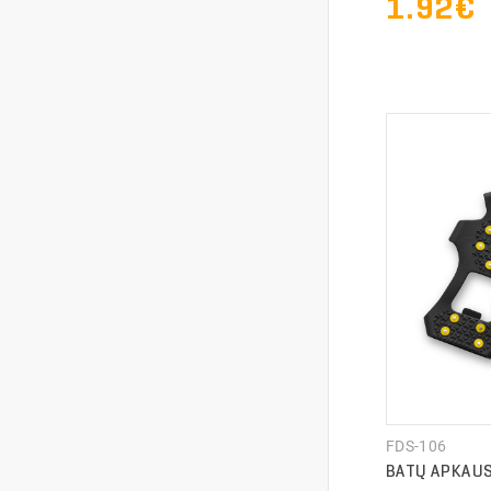
1.92€
FDS-106
BATŲ APKAUS