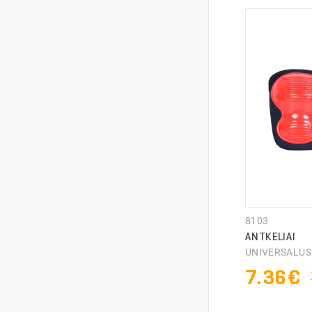
8103
ANTKELIAI
UNIVERSALU
7.36€