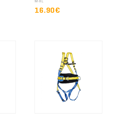
M-XL
16.90€