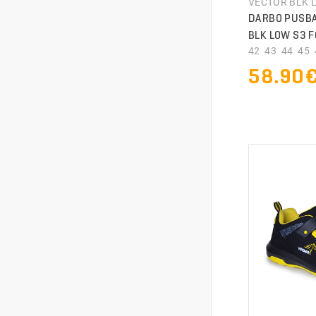
VECTOR BLK 
DARBO PUSBA
BLK LOW S3 F
42 43 44 45 4
58.90
PRISTA
PRISTA