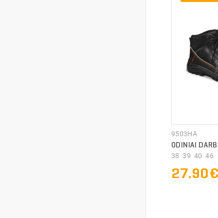
9503HA
ODINIAI DARB
38 39 40 46
27.90