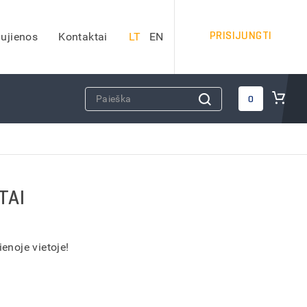
PRISIJUNGTI
ujienos
Kontaktai
LT
EN
DARBO SAUGOS PRIEMONĖS
0
Apsauginiai šalmai
Veido apsauga
Apsauginės ausinės
Kvėpavimo takų apsauga
TAI
Apsauga nuo kritimo
Apsauginiai akiniai
iai)
Antkeliai darbui
enoje vietoje!
Vaistinėlės
dai
Gesintuvai
Kitos darbo saugos priemonės