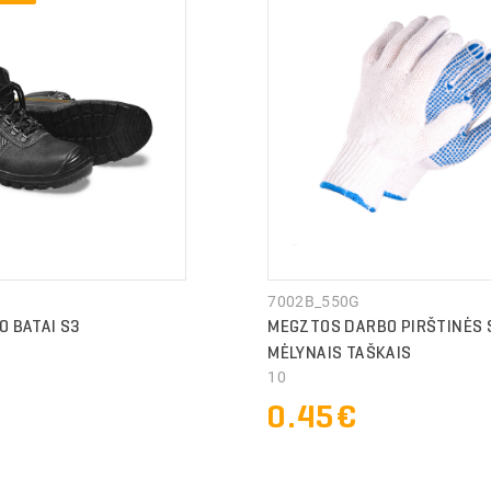
7002B_550G
O BATAI S3
MEGZTOS DARBO PIRŠTINĖS 
MĖLYNAIS TAŠKAIS
10
€
0.45€