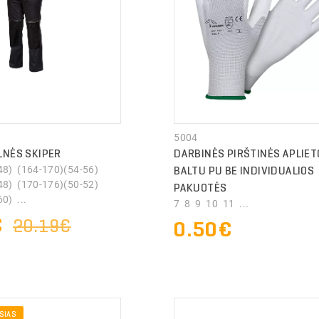
5004
LNĖS SKIPER
DARBINĖS PIRŠTINĖS APLIET
48) (164-170)(54-56)
BALTU PU BE INDIVIDUALIOS
48) (170-176)(50-52)
PAKUOTĖS
0) ...
7 8 9 10 11 ...
€
20.19€
0.50€
SIAS