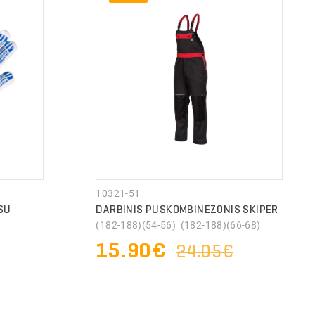
10321-51
SU
DARBINIS PUSKOMBINEZONIS SKIPER
(182-188)(54-56) (182-188)(66-68)
15.90€
24.05€