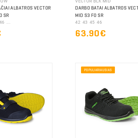
LOW
VECTOR BLK MID
ČIAI ALBATROS VECTOR
DARBO BATAI ALBATROS VEC
O SR
MID S3 FO SR
6 ...
42 43 45 46
€
63.90€
TYMO INFORMACIJA
TYMO INFORMACIJA
POPULIARIAUSIAS