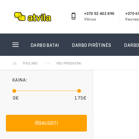
+370 52 402 890
+370 6
Vilnius
Kaunas
DARBO BATAI
DARBO P
DARBO BATAI
DARBO PIRŠTINĖS
DARBO
Odiniai darbo batai
Žieminės
TITULINIS
VISI PRODUKTAI
Guminiai batai
Aplietos
Žieminiai darbo batai
Megztos 
KAINA:
Darbo pusbačiai
Odinės d
Darbo sandalai
Vienkart
0€
175€
Reebok darbo batai
Siūtos d
Puma/Albatros darbo batai
Guminės 
Laisvalaikio batai
Suvirinto
IŠSAUGOTI
Vidpadžiai
GUIDE pi
Kojinės