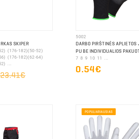
5002
ARKAS SKIPER
DARBO PIRŠTINĖS APLIETOS
52) (176-182)(50-52)
PU BE INDIVIDUALIOS PAKUO
56) (176-182)(62-64)
7 8 9 10 11 ...
2) ...
0.54€
€
23.41€
POPULIARIAUSIAS