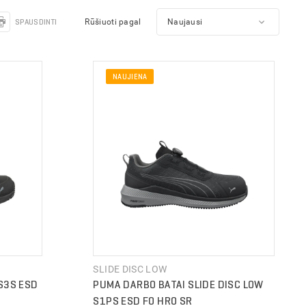
Pakavimo medžiagos
SPAUSDINTI
Rūšiuoti pagal
NAUJIENA
SLIDE DISC LOW
S3S ESD
PUMA DARBO BATAI SLIDE DISC LOW
S1PS ESD FO HRO SR