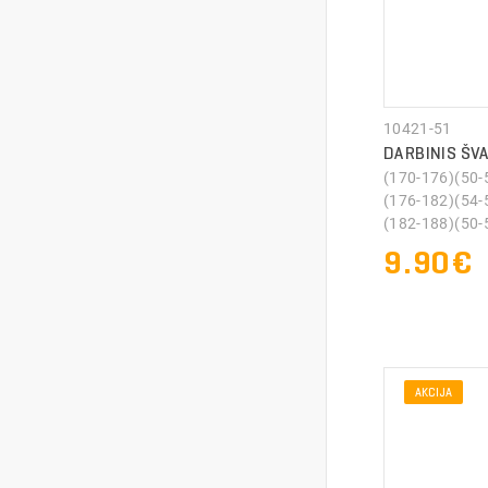
10421-51
DARBINIS ŠV
(170-176)(50-
(176-182)(54-
(182-188)(50-5
9.90
AKCIJA