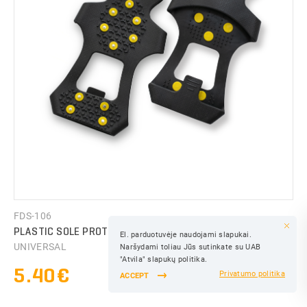
FDS-106
PLASTIC SOLE PROTECTION FROM SLIPPING
El. parduotuvėje naudojami slapukai.
SAVE
UNIVERSAL
Naršydami toliau Jūs sutinkate su UAB
SAVE
"Atvila" slapukų politika.
5.40€
Privatumo politika
ACCEPT