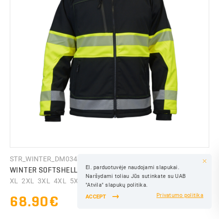
COLOR:
SAVE
STR_WINTER_DM034
El. parduotuvėje naudojami slapukai.
WINTER SOFTSHELL JACKET REFLEX WITH HI-VIS DETAILS
SAVE
Naršydami toliau Jūs sutinkate su UAB
XL 2XL 3XL 4XL 5XL ...
SAVE
"Atvila" slapukų politika.
68.90€
Privatumo politika
ACCEPT