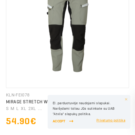
KLN-FEI078
MIRAGE STRETCH WORK TROUSERS
El. parduotuvėje naudojami slapukai.
SAVE
S M L XL 2XL ...
Naršydami toliau Jūs sutinkate su UAB
SAVE
"Atvila" slapukų politika.
54.90€
Privatumo politika
ACCEPT