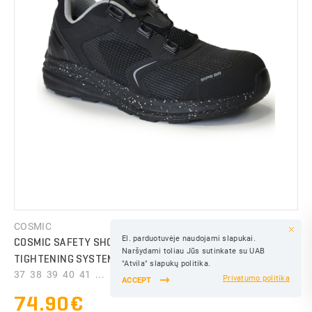
COLOR:
SAVE
COSMIC
El. parduotuvėje naudojami slapukai.
COSMIC SAFETY SHOES WITH MESH AND FITGO QUICK-
SAVE
Naršydami toliau Jūs sutinkate su UAB
TIGHTENING SYSTEM S1PS ESD SR FO
SAVE
"Atvila" slapukų politika.
37 38 39 40 41 ...
Privatumo politika
ACCEPT
74.90€