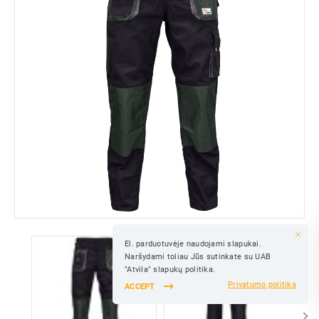
El. parduotuvėje naudojami slapukai.
SAVE
Naršydami toliau Jūs sutinkate su UAB
SAVE
"Atvila" slapukų politika.
Privatumo politika
ACCEPT