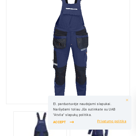
El. parduotuvėje naudojami slapukai.
SAVE
Naršydami toliau Jūs sutinkate su UAB
SAVE
"Atvila" slapukų politika.
Privatumo politika
ACCEPT