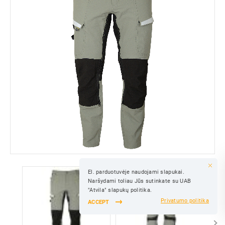
El. parduotuvėje naudojami slapukai.
SAVE
Naršydami toliau Jūs sutinkate su UAB
SAVE
"Atvila" slapukų politika.
Privatumo politika
ACCEPT