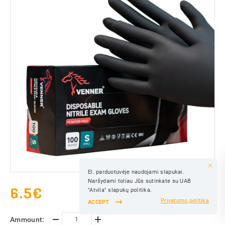
El. parduotuvėje naudojami slapukai.
SAVE
Naršydami toliau Jūs sutinkate su UAB
SAVE
6.5
€
"Atvila" slapukų politika.
Privatumo politika
ACCEPT
Ammount: