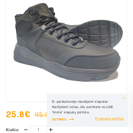
El. parduotuvėje naudojami slapukai.
IŠSAUGOTI
Naršydami toliau Jūs sutinkate su UAB
IŠSAUGOTI
25.8
€
45.99€
"Atvila" slapukų politika.
Privatumo politika
SUTINKU
Kiekis: