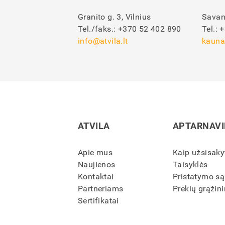
Granito g. 3, Vilnius
Savan
Tel./faks.:
+370 52 402 890
Tel.:
+
info@atvila.lt
kauna
ATVILA
APTARNAV
Apie mus
Kaip užsisaky
Naujienos
Taisyklės
Kontaktai
Pristatymo są
Partneriams
Prekių grąžini
Sertifikatai