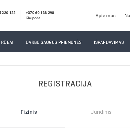
5 220 122
+370 60 138 298
Apie mus
Na
Klaipėda
IRŠTINĖS
DARBO RŪBAI
 RŪBAI
DARBO SAUGOS PRIEMONĖS
IŠPARDAVIMAS
 darbo pirštinės
Darbo kostiumai
 pirštinės
Apsiaustai nuo lietaus
darbo pirštinės
Darbo striukės
arbo pirštinės
Žieminiai darbo rūbai
REGISTRACIJA
inės pirštinės
Signaliniai rūbai
arbo pirštinės
Reebok Darbo Rūbai
pirštinės
Laisvalaikio rūbai (drabuž
jo pirštinės
Suvirintojo rūbai
Fizinis
Juridinis
rštinės
Vienkartiniai rūbai ir prie
Kiti darbo rūbai
TYMO INFORMACIJA