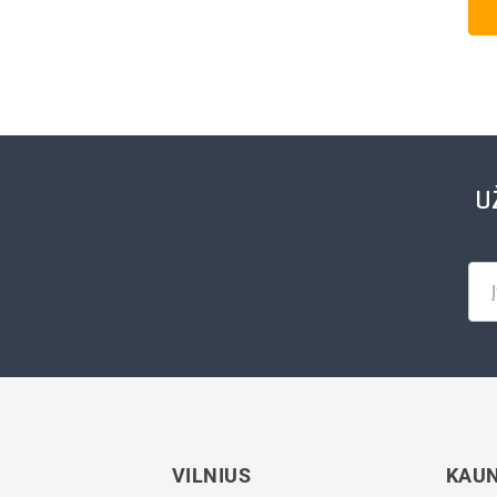
U
VILNIUS
KAU