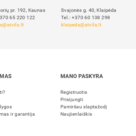
orių pr. 192, Kaunas
Svajonės g. 40, Klaipėda
370 65 220 122
Tel.:
+370 60 138 298
s@atvila.lt
klaipeda@atvila.lt
IMAS
MANO PASKYRA
ti?
Registruotis
Prisijungti
lygos
Pamiršau slaptažodį
mas ir garantija
Naujienlaiškis