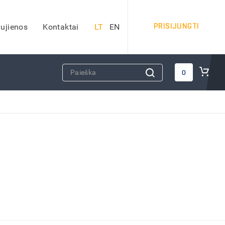
PRISIJUNGTI
ujienos
Kontaktai
LT
EN
DARBO SAUGOS PRIEMONĖS
0
Apsauginiai šalmai
Veido apsauga
Apsauginės ausinės
Kvėpavimo takų apsauga
Apsauga nuo kritimo
Apsauginiai akiniai
iai)
Antkeliai darbui
Vaistinėlės
dai
Gesintuvai
Kitos darbo saugos priemonės