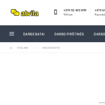
+370 52 402 890
+370 6
Vilnius
Kaunas
DARBO BATAI
DARBO P
DARBO BATAI
DARBO PIRŠTINĖS
DARBO
Odiniai darbo batai
Žieminės
TITULINIS
REGISTRUOTIS
Guminiai batai
Aplietos
Žieminiai darbo batai
Megztos 
Darbo pusbačiai
Odinės d
Darbo sandalai
Vienkart
Reebok darbo batai
Siūtos d
Puma/Albatros darbo batai
Guminės 
Laisvalaikio batai
Suvirinto
Vidpadžiai
GUIDE pi
Kojinės
PRISTA