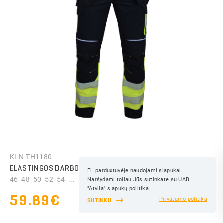
KLN-TH1180
ELASTINGOS DARBO KELNĖS REFLEX
El. parduotuvėje naudojami slapukai.
IŠSAUGOTI
46 48 50 52 54 ...
Naršydami toliau Jūs sutinkate su UAB
IŠSAUGOTI
"Atvila" slapukų politika.
59.89€
Privatumo politika
SUTINKU