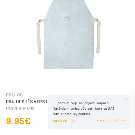
SPALVA:
IŠSAUGOTI
PRIJ-OD
PRIJUOSTĖS VERSTOS ODOS 60CMX90CM LISP-1003
El. parduotuvėje naudojami slapukai.
IŠSAUGOTI
UNIVERSALUS
Naršydami toliau Jūs sutinkate su UAB
IŠSAUGOTI
"Atvila" slapukų politika.
9.95€
Privatumo politika
SUTINKU