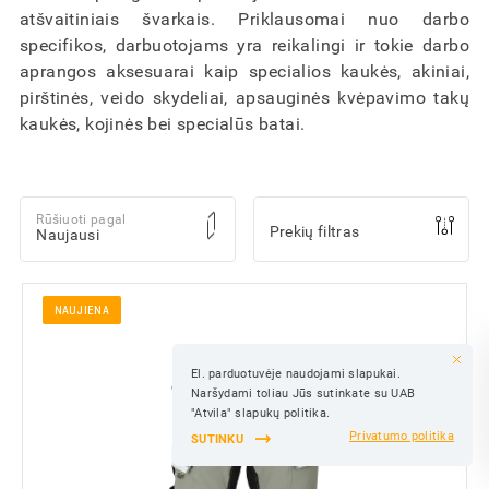
atšvaitiniais švarkais. Priklausomai nuo darbo
specifikos, darbuotojams yra reikalingi ir tokie darbo
aprangos aksesuarai kaip specialios kaukės, akiniai,
pirštinės, veido skydeliai, apsauginės kvėpavimo takų
kaukės, kojinės bei specialūs batai.
Rūšiuoti pagal
Prekių filtras
NAUJIENA
El. parduotuvėje naudojami slapukai.
IŠSAUGOTI
Naršydami toliau Jūs sutinkate su UAB
IŠSAUGOTI
"Atvila" slapukų politika.
Privatumo politika
SUTINKU