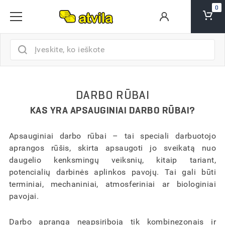
0
KAINA:
ĮVESKITE PREKIŲ KREPŠELIO PAVADINIMĄ
AR TIKRAI NORITE IŠTRINTI PREKIŲ KREPŠELĮ?
AR TIKRAI NORITE IŠTRINTI PRODUKTĄ?
PRISTATYMO INFORMACIJA
PRISTATYMO INFORMACIJA
AR TIKRAI NORITE IŠTRINTI ADRESĄ?
AR TIKRAI NORITE IŠTRINTI UŽSAKYMĄ?
ĮVESKITE KAM SKIRTAS PASIŪLYMAS
ATŠAUKTI
ATŠAUKTI
ATŠAUKTI
ATŠAUKTI
1€
149€
DARBO RŪBAI
IŠTRINTI
IŠTRINTI
IŠTRINTI
IŠTRINTI
SPALVA:
KAS YRA APSAUGINIAI DARBO RŪBAI?
IŠSAUGOTI
FORMUOTI
Apsauginiai darbo rūbai – tai speciali darbuotojo
aprangos rūšis, skirta apsaugoti jo sveikatą nuo
daugelio kenksmingų veiksnių, kitaip tariant,
potencialių darbinės aplinkos pavojų. Tai gali būti
terminiai, mechaniniai, atmosferiniai ar biologiniai
pavojai.
IŠSAUGOTI
Darbo apranga neapsiriboja tik kombinezonais ir