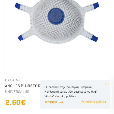
IŠSAUGOTI
DACAIN-F
ANGLIES PLUOŠTO RESPIRATORIUS SU VOŽTUVU FFP2
El. parduotuvėje naudojami slapukai.
IŠSAUGOTI
UNIVERSALUS
Naršydami toliau Jūs sutinkate su UAB
IŠSAUGOTI
"Atvila" slapukų politika.
2.60€
Privatumo politika
SUTINKU