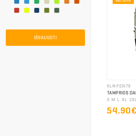
NAUJIENA
IŠSAUGOTI
KLN-FEI078
TAMPRIOS DA
S M L XL 2XL
54.90