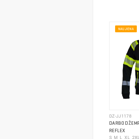
NAUJIENA
PRISTA
PRISTA
DZ-JJ1178
DARBO DŽEMP
REFLEX
S M L XL 2XL