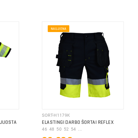
NAUJIENA
SORT-H1179K
 JUOSTA
ELASTINGI DARBO ŠORTAI REFLEX
46 48 50 52 54 ...