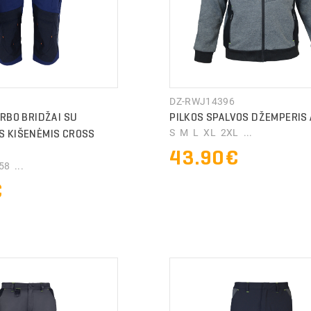
DZ-RWJ14396
RBO BRIDŽAI SU
PILKOS SPALVOS DŽEMPERIS 
 KIŠENĖMIS CROSS
S M L XL 2XL ...
43.90€
8 ...
€