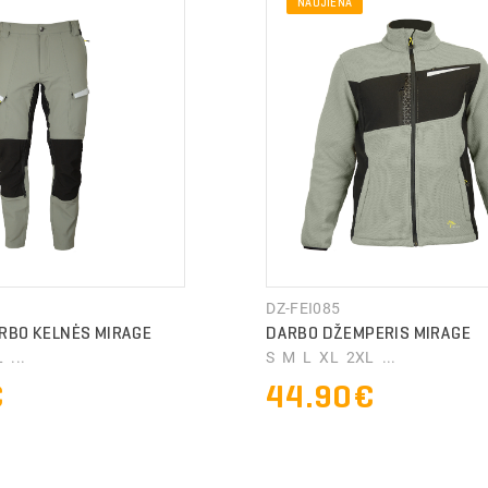
NAUJIENA
DZ-FEI085
RBO KELNĖS MIRAGE
DARBO DŽEMPERIS MIRAGE
 ...
S M L XL 2XL ...
€
44.90€