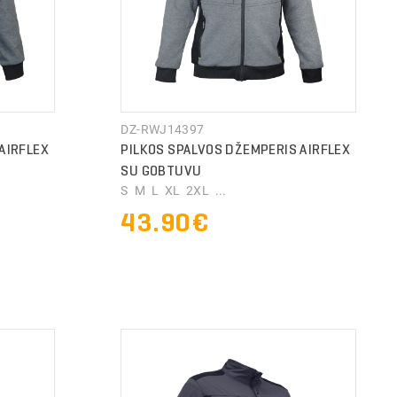
DZ-RWJ14397
AIRFLEX
PILKOS SPALVOS DŽEMPERIS AIRFLEX
SU GOBTUVU
S M L XL 2XL ...
43.90€