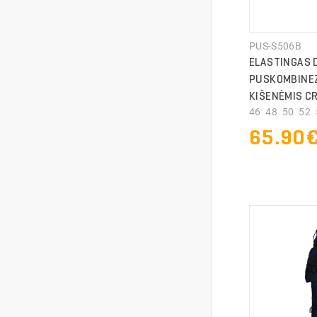
PUS-S506B
ELASTINGAS 
PUSKOMBINE
KIŠENĖMIS C
46 48 50 52 5
65.90