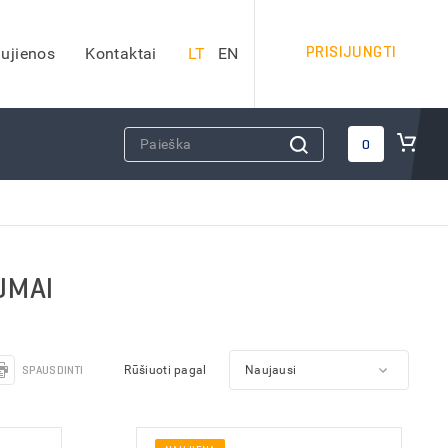
PRISIJUNGTI
ujienos
Kontaktai
LT
EN
DARBO SAUGOS PRIEMONĖS
0
Apsauginiai šalmai
Veido apsauga
Apsauginės ausinės
Kvėpavimo takų apsauga
UMAI
Apsauga nuo kritimo
Apsauginiai akiniai
iai)
Antkeliai darbui
SPAUSDINTI
Rūšiuoti pagal
Vaistinėlės
dai
Gesintuvai
Kitos darbo saugos priemonės