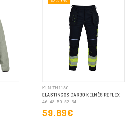
NAUJIENA
Pakavimo medžiagos
KLN-TH1180
ELASTINGOS DARBO KELNĖS REFLEX
46 48 50 52 54 ...
59.89€