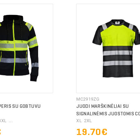
MC2919ZG
ERIS SU GOBTUVU
JUODI MARŠKINĖLIAI SU
SIGNALINĖMIS JUOSTOMIS 
XL ...
XL 2XL
€
19.70€