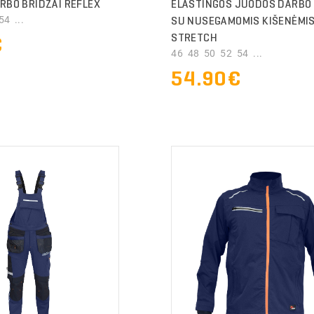
RBO BRIDŽAI REFLEX
ELASTINGOS JUODOS DARBO
4 ...
SU NUSEGAMOMIS KIŠENĖMI
STRETCH
€
46 48 50 52 54 ...
54.90€