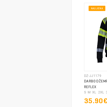
NAUJIENA
DZ-JJ1179
DARBO DŽEMP
REFLEX
S M XL 2XL 3
35.90