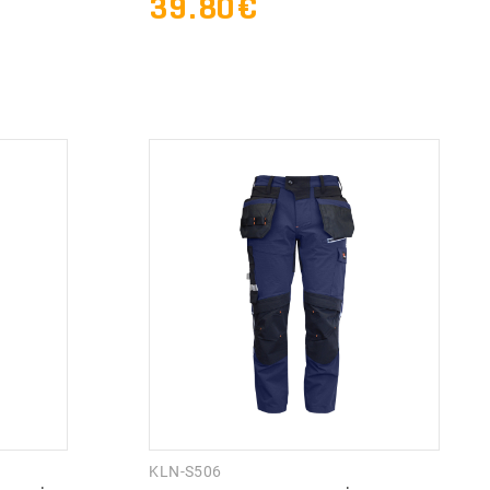
39.80€
KLN-S506