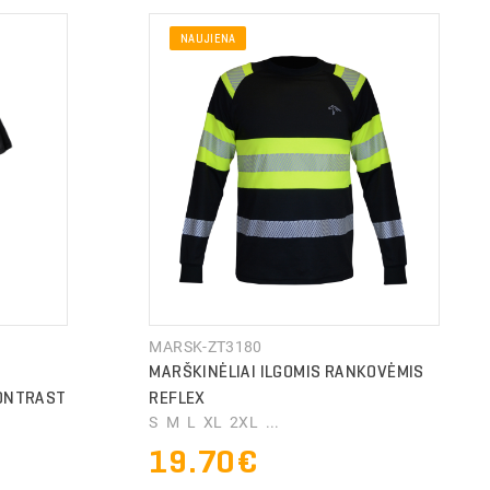
NAUJIENA
MARSK-ZT3180
MARŠKINĖLIAI ILGOMIS RANKOVĖMIS
CONTRAST
REFLEX
S M L XL 2XL ...
19.70€