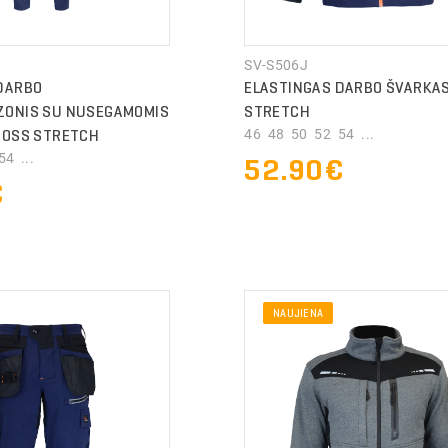
SV-S506J
DARBO
ELASTINGAS DARBO ŠVARKA
ZONIS SU NUSEGAMOMIS
STRETCH
ROSS STRETCH
46 48 50 52 54 ...
4 ...
52.90€
€
NAUJIENA