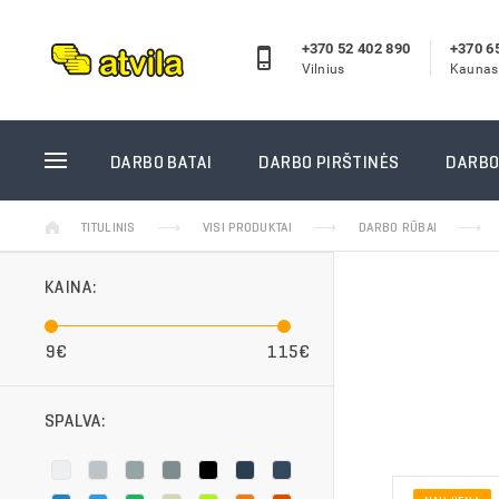
+370 52 402 890
+370 6
Vilnius
Kaunas
DARBO BATAI
DARBO P
DARBO BATAI
DARBO PIRŠTINĖS
DARBO
Odiniai darbo batai
Žieminės
TITULINIS
VISI PRODUKTAI
DARBO RŪBAI
Guminiai batai
Aplietos
Žieminiai darbo batai
Megztos 
KAINA:
Darbo pusbačiai
Odinės d
Darbo sandalai
Vienkart
9€
115€
Reebok darbo batai
Siūtos d
Puma/Albatros darbo batai
Guminės 
SPALVA:
Laisvalaikio batai
Suvirinto
Vidpadžiai
GUIDE pi
Kojinės