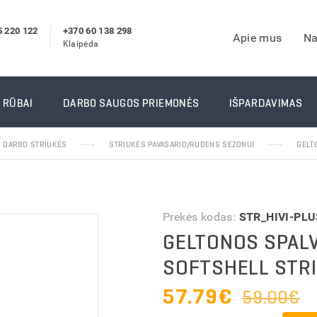
5 220 122
+370 60 138 298
Apie mus
Na
Klaipėda
IRŠTINĖS
DARBO RŪBAI
 RŪBAI
DARBO SAUGOS PRIEMONĖS
IŠPARDAVIMAS
 darbo pirštinės
Darbo kostiumai
DARBO STRIUKĖS
STRIUKĖS PAVASARIO/RUDENS SEZONUI
GELT
 pirštinės
Apsiaustai nuo lietaus
darbo pirštinės
Darbo striukės
arbo pirštinės
Žieminiai darbo rūbai
inės pirštinės
Signaliniai rūbai
Prekės kodas:
STR_HIVI-PLU
arbo pirštinės
Reebok Darbo Rūbai
GELTONOS SPALV
pirštinės
Laisvalaikio rūbai (drabuž
SOFTSHELL STRI
TYMO INFORMACIJA
jo pirštinės
TYMO INFORMACIJA
Suvirintojo rūbai
57.79
€
rštinės
Vienkartiniai rūbai ir prie
59.00€
Kiti darbo rūbai