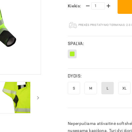
Kiekis:
PREKĖS PRISTATYMO TERMINAS:
2-3
SPALVA:
DYDIS:
S
M
L
XL
Neperpučiama atšvaitinė softshell
ĮVESKITE KAM SKIRTAS PASIŪLYMAS
ĮVESKITE PREKIŲ KREPŠELIO PAVADINIMĄ
nusegamą kapišoną. Turi dvi išorin