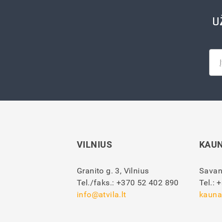
U
VILNIUS
KAU
Granito g. 3, Vilnius
Savan
Tel./faks.:
+370 52 402 890
Tel.:
+
info@atvila.lt
kauna