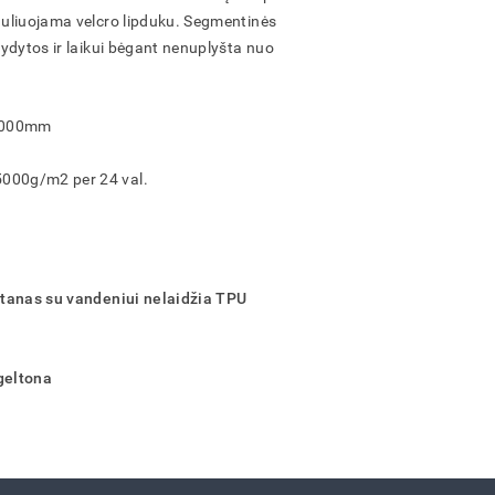
eguliuojama velcro lipduku. Segmentinės
ilydytos ir laikui bėgant nenuplyšta nuo
000mm
000g/m2 per 24 val.
stanas su vandeniui nelaidžia TPU
geltona