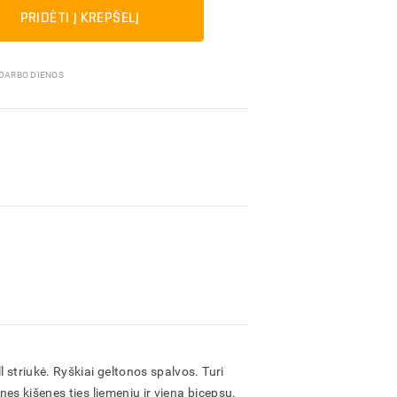
Pakavimo medžiagos
PRIDĖTI Į KREPŠELĮ
 DARBO DIENOS
 striukė. Ryškiai geltonos spalvos. Turi
es kišenes ties liemeniu ir vieną bicepsu.