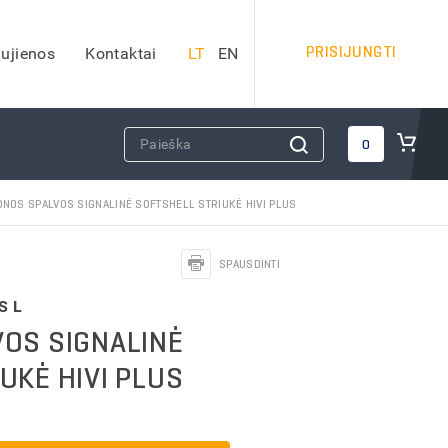
PRISIJUNGTI
ujienos
Kontaktai
LT
EN
DARBO SAUGOS PRIEMONĖS
0
Apsauginiai šalmai
ONOS SPALVOS SIGNALINĖ SOFTSHELL STRIUKĖ HIVI PLUS
Veido apsauga
Apsauginės ausinės
SPAUSDINTI
Kvėpavimo takų apsauga
Apsauga nuo kritimo
S L
Apsauginiai akiniai
OS SIGNALINĖ
iai)
Antkeliai darbui
UKĖ HIVI PLUS
Vaistinėlės
dai
Gesintuvai
Kitos darbo saugos priemonės