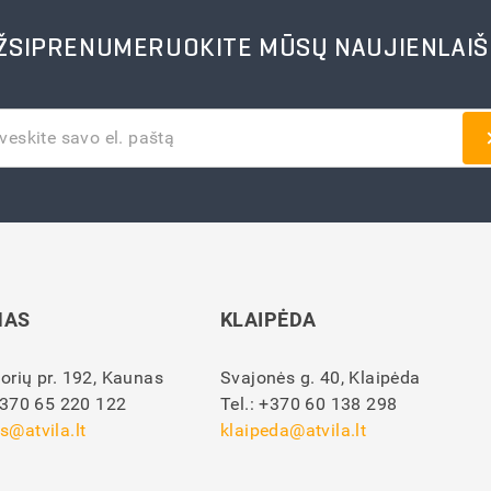
ŽSIPRENUMERUOKITE MŪSŲ NAUJIENLAIŠ
NAS
KLAIPĖDA
orių pr. 192, Kaunas
Svajonės g. 40, Klaipėda
370 65 220 122
Tel.:
+370 60 138 298
s@atvila.lt
klaipeda@atvila.lt