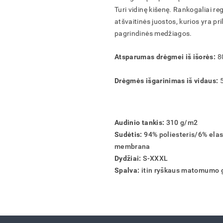
Turi vidinę kišenę. Rankogaliai r
atšvaitinės juostos, kurios yra pr
pagrindinės medžiagos.
AR TIKRAI NORITE IŠTRINTI PREKIŲ KREPŠELĮ?
AR TIKRAI NORITE IŠTRINTI UŽSAKYMĄ?
AR TIKRAI NORITE IŠTRINTI PRODUKTĄ?
AR TIKRAI NORITE IŠTRINTI ADRESĄ?
IŠSAUGOTI
IŠSAUGOTI
IŠSAUGOTI
FORMUOTI
Atsparumas drėgmei iš išorės:
8
ATŠAUKTI
ATŠAUKTI
ATŠAUKTI
ATŠAUKTI
IŠTRINTI
IŠTRINTI
IŠTRINTI
IŠTRINTI
Drėgmės išgarinimas iš vidaus:
5
Audinio tankis:
310 g/m2
Sudėtis:
94% poliesteris/6% ela
membrana
Dydžiai:
S-XXXL
Spalva:
itin ryškaus matomumo 