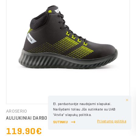
El. parduotuvėje naudojami slapukai.
IŠSAUGOTI
Naršydami toliau Jūs sutinkate su UAB
AROSERIO
IŠSAUGOTI
"Atvila" slapukų politika.
AULIUKINIAI DARBO BATAI AROSERIO S3 SRC ESD
Privatumo politika
SUTINKU
119.90€