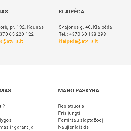
NAS
KLAIPĖDA
orių pr. 192, Kaunas
Svajonės g. 40, Klaipėda
370 65 220 122
Tel.:
+370 60 138 298
s@atvila.lt
klaipeda@atvila.lt
IMAS
MANO PASKYRA
ti?
Registruotis
Prisijungti
lygos
Pamiršau slaptažodį
mas ir garantija
Naujienlaiškis