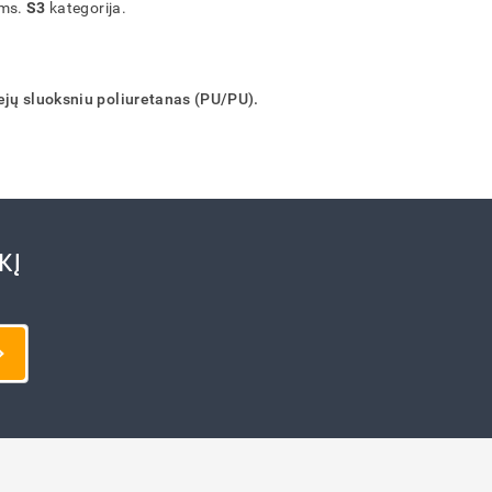
ams.
S3
kategorija.
iejų sluoksniu poliuretanas (PU/PU).
KĮ