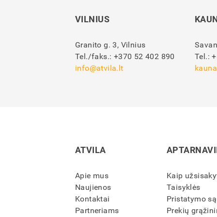
VILNIUS
KAU
Granito g. 3, Vilnius
Savan
Tel./faks.:
+370 52 402 890
Tel.:
+
info@atvila.lt
kauna
ATVILA
APTARNAV
Apie mus
Kaip užsisaky
Naujienos
Taisyklės
Kontaktai
Pristatymo są
Partneriams
Prekių grąžini