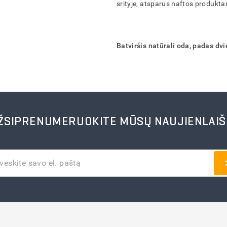
ATŠAUKTI
ATŠAUKTI
ATŠAUKTI
ATŠAUKTI
IŠTRINTI
IŠTRINTI
IŠTRINTI
IŠTRINTI
srityje, atsparus naftos produkt
Batviršis natūrali oda, padas dv
ŽSIPRENUMERUOKITE MŪSŲ NAUJIENLAIŠ