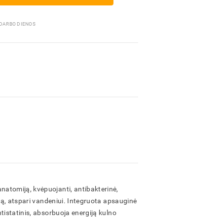
Pakavimo medžiagos
 DARBO DIENOS
atomiją, kvėpuojanti, antibakterinė,
iją, atspari vandeniui. Integruota apsauginė
tistatinis, absorbuoja energiją kulno