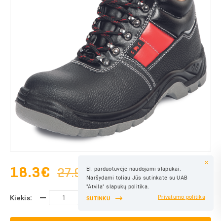
18.3
€
27.90€
El. parduotuvėje naudojami slapukai.
IŠSAUGOTI
Naršydami toliau Jūs sutinkate su UAB
IŠSAUGOTI
"Atvila" slapukų politika.
Kiekis:
Privatumo politika
SUTINKU