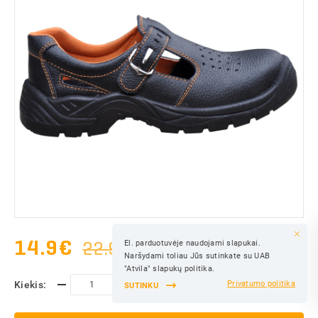
14.9
€
22.99€
El. parduotuvėje naudojami slapukai.
IŠSAUGOTI
Naršydami toliau Jūs sutinkate su UAB
IŠSAUGOTI
"Atvila" slapukų politika.
Kiekis:
Privatumo politika
SUTINKU