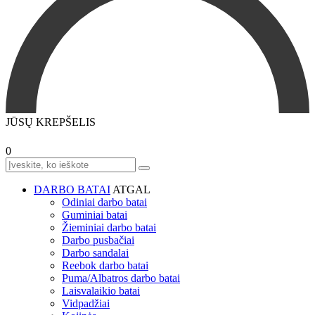
JŪSŲ KREPŠELIS
0
DARBO BATAI
ATGAL
Odiniai darbo batai
Guminiai batai
Žieminiai darbo batai
Darbo pusbačiai
Darbo sandalai
Reebok darbo batai
Puma/Albatros darbo batai
Laisvalaikio batai
Vidpadžiai