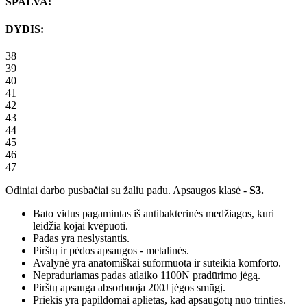
SPALVA:
DYDIS:
38
39
40
41
42
43
44
45
46
47
Odiniai darbo pusbačiai su žaliu padu. Apsaugos klasė -
S3.
Bato vidus pagamintas iš antibakterinės medžiagos, kuri
leidžia kojai kvėpuoti.
Padas yra neslystantis.
Pirštų ir pėdos apsaugos - metalinės.
Avalynė yra anatomiškai suformuota ir suteikia komforto.
Nepraduriamas padas atlaiko 1100N pradūrimo jėgą.
Pirštų apsauga absorbuoja 200J jėgos smūgį.
Priekis yra papildomai aplietas, kad apsaugotų nuo trinties.