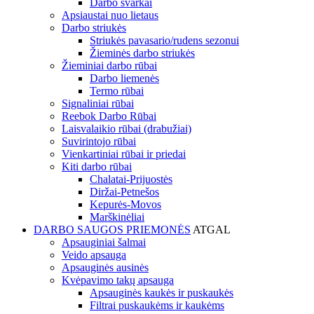
Darbo švarkai
Apsiaustai nuo lietaus
Darbo striukės
Striukės pavasario/rudens sezonui
Žieminės darbo striukės
Žieminiai darbo rūbai
Darbo liemenės
Termo rūbai
Signaliniai rūbai
Reebok Darbo Rūbai
Laisvalaikio rūbai (drabužiai)
Suvirintojo rūbai
Vienkartiniai rūbai ir priedai
Kiti darbo rūbai
Chalatai-Prijuostės
Diržai-Petnešos
Kepurės-Movos
Marškinėliai
DARBO SAUGOS PRIEMONĖS
ATGAL
Apsauginiai šalmai
Veido apsauga
Apsauginės ausinės
Kvėpavimo takų apsauga
Apsauginės kaukės ir puskaukės
Filtrai puskaukėms ir kaukėms