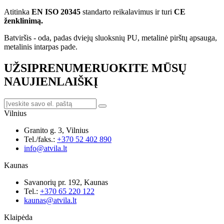
Atitinka
EN ISO 20345
standarto reikalavimus ir turi
CE
ženklinimą.
Batviršis - oda, padas dviejų sluoksnių PU, metalinė pirštų apsauga,
metalinis intarpas pade.
UŽSIPRENUMERUOKITE MŪSŲ
NAUJIENLAIŠKĮ
Vilnius
Granito g. 3, Vilnius
Tel./faks.:
+370 52 402 890
info@atvila.lt
Kaunas
Savanorių pr. 192, Kaunas
Tel.:
+370 65 220 122
kaunas@atvila.lt
Klaipėda