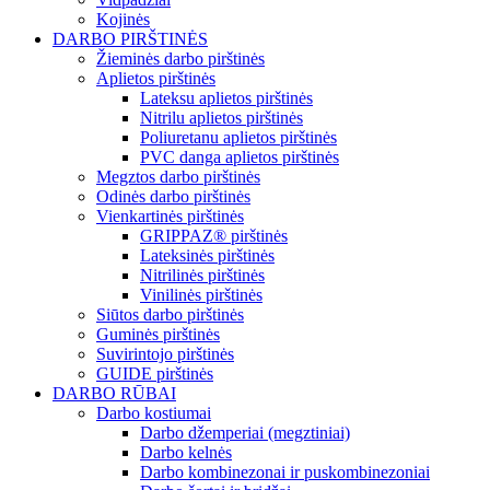
Kojinės
DARBO PIRŠTINĖS
Žieminės darbo pirštinės
Aplietos pirštinės
Lateksu aplietos pirštinės
Nitrilu aplietos pirštinės
Poliuretanu aplietos pirštinės
PVC danga aplietos pirštinės
Megztos darbo pirštinės
Odinės darbo pirštinės
Vienkartinės pirštinės
GRIPPAZ® pirštinės
Lateksinės pirštinės
Nitrilinės pirštinės
Vinilinės pirštinės
Siūtos darbo pirštinės
Guminės pirštinės
Suvirintojo pirštinės
GUIDE pirštinės
DARBO RŪBAI
Darbo kostiumai
Darbo džemperiai (megztiniai)
Darbo kelnės
Darbo kombinezonai ir puskombinezoniai