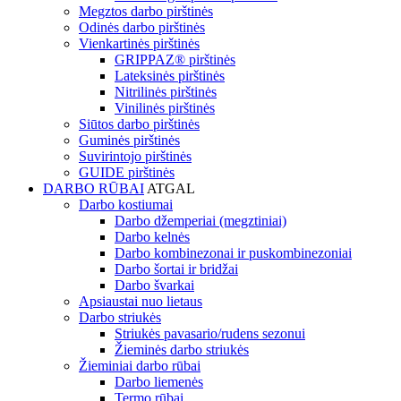
Megztos darbo pirštinės
Odinės darbo pirštinės
Vienkartinės pirštinės
GRIPPAZ® pirštinės
Lateksinės pirštinės
Nitrilinės pirštinės
Vinilinės pirštinės
Siūtos darbo pirštinės
Guminės pirštinės
Suvirintojo pirštinės
GUIDE pirštinės
DARBO RŪBAI
ATGAL
Darbo kostiumai
Darbo džemperiai (megztiniai)
Darbo kelnės
Darbo kombinezonai ir puskombinezoniai
Darbo šortai ir bridžai
Darbo švarkai
Apsiaustai nuo lietaus
Darbo striukės
Striukės pavasario/rudens sezonui
Žieminės darbo striukės
Žieminiai darbo rūbai
Darbo liemenės
Termo rūbai