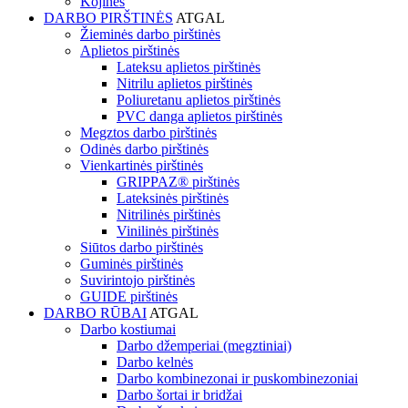
Kojinės
DARBO PIRŠTINĖS
ATGAL
Žieminės darbo pirštinės
Aplietos pirštinės
Lateksu aplietos pirštinės
Nitrilu aplietos pirštinės
Poliuretanu aplietos pirštinės
PVC danga aplietos pirštinės
Megztos darbo pirštinės
Odinės darbo pirštinės
Vienkartinės pirštinės
GRIPPAZ® pirštinės
Lateksinės pirštinės
Nitrilinės pirštinės
Vinilinės pirštinės
Siūtos darbo pirštinės
Guminės pirštinės
Suvirintojo pirštinės
GUIDE pirštinės
DARBO RŪBAI
ATGAL
Darbo kostiumai
Darbo džemperiai (megztiniai)
Darbo kelnės
Darbo kombinezonai ir puskombinezoniai
Darbo šortai ir bridžai