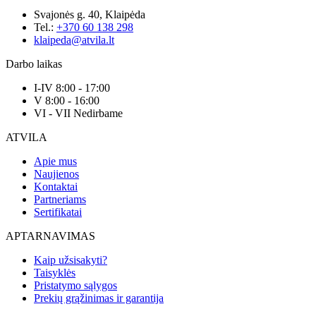
Svajonės g. 40, Klaipėda
Tel.:
+370 60 138 298
klaipeda@atvila.lt
Darbo laikas
I-IV 8:00 - 17:00
V 8:00 - 16:00
VI - VII Nedirbame
ATVILA
Apie mus
Naujienos
Kontaktai
Partneriams
Sertifikatai
APTARNAVIMAS
Kaip užsisakyti?
Taisyklės
Pristatymo sąlygos
Prekių grąžinimas ir garantija