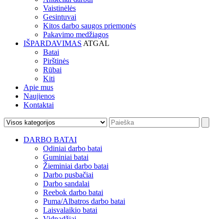
Vaistinėlės
Gesintuvai
Kitos darbo saugos priemonės
Pakavimo medžiagos
IŠPARDAVIMAS
ATGAL
Batai
Pirštinės
Rūbai
Kiti
Apie mus
Naujienos
Kontaktai
DARBO BATAI
Odiniai darbo batai
Guminiai batai
Žieminiai darbo batai
Darbo pusbačiai
Darbo sandalai
Reebok darbo batai
Puma/Albatros darbo batai
Laisvalaikio batai
Vidpadžiai