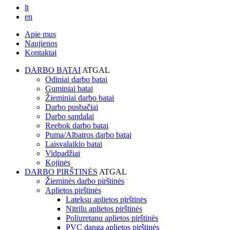
lt
en
Apie mus
Naujienos
Kontaktai
DARBO BATAI
ATGAL
Odiniai darbo batai
Guminiai batai
Žieminiai darbo batai
Darbo pusbačiai
Darbo sandalai
Reebok darbo batai
Puma/Albatros darbo batai
Laisvalaikio batai
Vidpadžiai
Kojinės
DARBO PIRŠTINĖS
ATGAL
Žieminės darbo pirštinės
Aplietos pirštinės
Lateksu aplietos pirštinės
Nitrilu aplietos pirštinės
Poliuretanu aplietos pirštinės
PVC danga aplietos pirštinės