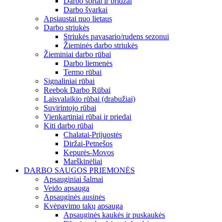
Darbo šortai ir bridžai
Darbo švarkai
Apsiaustai nuo lietaus
Darbo striukės
Striukės pavasario/rudens sezonui
Žieminės darbo striukės
Žieminiai darbo rūbai
Darbo liemenės
Termo rūbai
Signaliniai rūbai
Reebok Darbo Rūbai
Laisvalaikio rūbai (drabužiai)
Suvirintojo rūbai
Vienkartiniai rūbai ir priedai
Kiti darbo rūbai
Chalatai-Prijuostės
Diržai-Petnešos
Kepurės-Movos
Marškinėliai
DARBO SAUGOS PRIEMONĖS
Apsauginiai šalmai
Veido apsauga
Apsauginės ausinės
Kvėpavimo takų apsauga
Apsauginės kaukės ir puskaukės