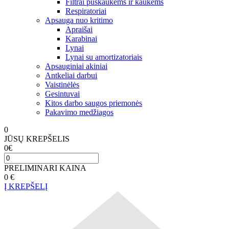
Filtrai puskaukėms ir kaukėms
Respiratoriai
Apsauga nuo kritimo
Apraišai
Karabinai
Lynai
Lynai su amortizatoriais
Apsauginiai akiniai
Antkeliai darbui
Vaistinėlės
Gesintuvai
Kitos darbo saugos priemonės
Pakavimo medžiagos
0
JŪSŲ KREPŠELIS
0
€
PRELIMINARI KAINA
0
€
Į KREPŠELĮ