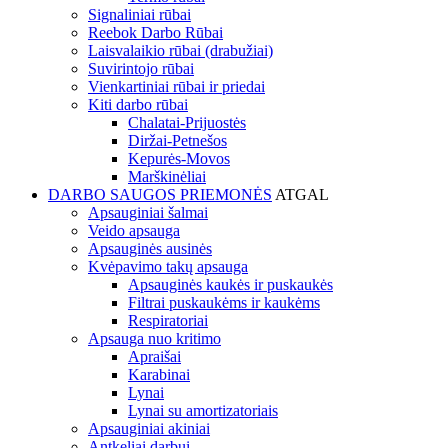
Signaliniai rūbai
Reebok Darbo Rūbai
Laisvalaikio rūbai (drabužiai)
Suvirintojo rūbai
Vienkartiniai rūbai ir priedai
Kiti darbo rūbai
Chalatai-Prijuostės
Diržai-Petnešos
Kepurės-Movos
Marškinėliai
DARBO SAUGOS PRIEMONĖS
ATGAL
Apsauginiai šalmai
Veido apsauga
Apsauginės ausinės
Kvėpavimo takų apsauga
Apsauginės kaukės ir puskaukės
Filtrai puskaukėms ir kaukėms
Respiratoriai
Apsauga nuo kritimo
Apraišai
Karabinai
Lynai
Lynai su amortizatoriais
Apsauginiai akiniai
Antkeliai darbui