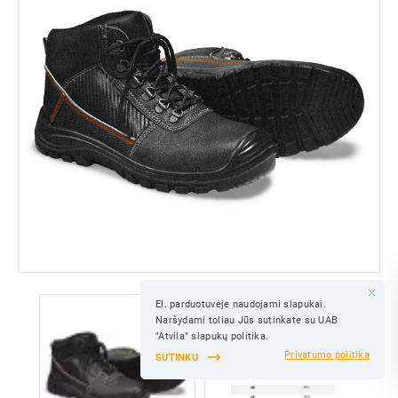
El. parduotuvėje naudojami slapukai.
IŠSAUGOTI
Naršydami toliau Jūs sutinkate su UAB
IŠSAUGOTI
"Atvila" slapukų politika.
Privatumo politika
SUTINKU