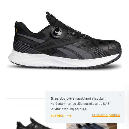
El. parduotuvėje naudojami slapukai.
IŠSAUGOTI
Naršydami toliau Jūs sutinkate su UAB
IŠSAUGOTI
"Atvila" slapukų politika.
Privatumo politika
SUTINKU