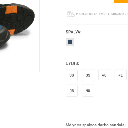
PREKĖS PRISTATYMO TERMINAS:
2-3
SPALVA:
DYDIS:
36
39
40
41
46
48
ĮVESKITE KAM SKIRTAS PASIŪLYMAS
ĮVESKITE PREKIŲ KREPŠELIO PAVADINIMĄ
Mėlynos spalvos darbo sandalai.