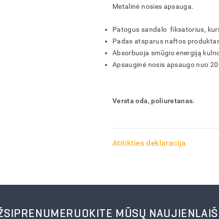
Metalinė nosies apsauga.
AR TIKRAI NORITE IŠTRINTI PREKIŲ KREPŠELĮ?
AR TIKRAI NORITE IŠTRINTI UŽSAKYMĄ?
AR TIKRAI NORITE IŠTRINTI PRODUKTĄ?
AR TIKRAI NORITE IŠTRINTI ADRESĄ?
Patogus sandalo fiksatorius, kuris
Padas atsparus naftos produktams
IŠSAUGOTI
IŠSAUGOTI
IŠSAUGOTI
FORMUOTI
ATŠAUKTI
ATŠAUKTI
ATŠAUKTI
ATŠAUKTI
IŠTRINTI
IŠTRINTI
IŠTRINTI
IŠTRINTI
Absorbuoja smūgio energiją kulno 
Apsauginė nosis apsaugo nuo 200
Versta oda, poliuretanas.
Atitikties deklaracija
ŽSIPRENUMERUOKITE MŪSŲ NAUJIENLAIŠ