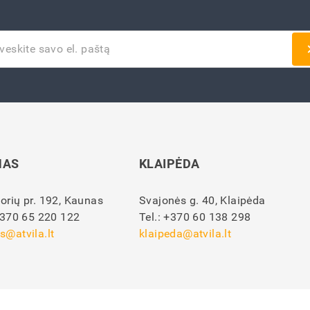
NAS
KLAIPĖDA
orių pr. 192, Kaunas
Svajonės g. 40, Klaipėda
370 65 220 122
Tel.:
+370 60 138 298
s@atvila.lt
klaipeda@atvila.lt