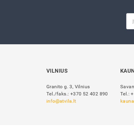
VILNIUS
KAU
Granito g. 3, Vilnius
Savan
Tel./faks.:
+370 52 402 890
Tel.:
+
info@atvila.lt
kauna