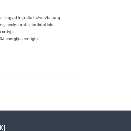
 lengvai ir greitai užveržia batą.
, neslystantis, antistatinis.
srityje.
J energijos smūgio.
KĮ