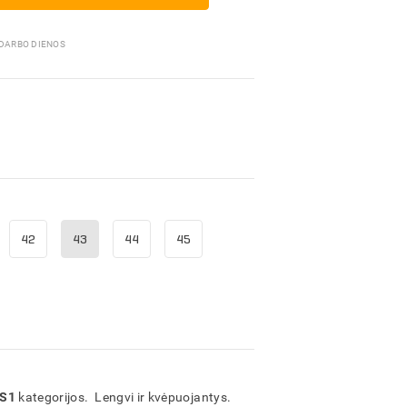
Pakavimo medžiagos
 DARBO DIENOS
42
43
44
45
S1
kategorijos. Lengvi ir kvėpuojantys.