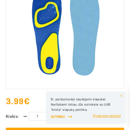
3.99
€
El. parduotuvėje naudojami slapukai.
IŠSAUGOTI
Naršydami toliau Jūs sutinkate su UAB
IŠSAUGOTI
"Atvila" slapukų politika.
Kiekis:
Privatumo politika
SUTINKU