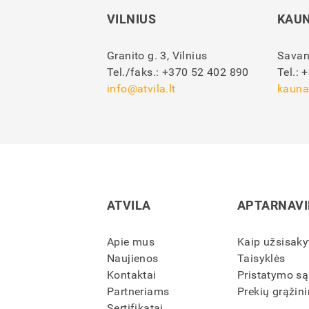
VILNIUS
KAU
Granito g. 3, Vilnius
Savan
Tel./faks.:
+370 52 402 890
Tel.:
+
info@atvila.lt
kauna
ATVILA
APTARNAV
Apie mus
Kaip užsisaky
Naujienos
Taisyklės
Kontaktai
Pristatymo są
Partneriams
Prekių grąžini
Sertifikatai