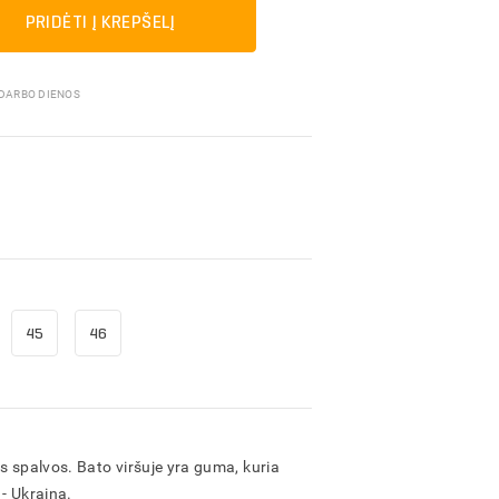
Pakavimo medžiagos
PRIDĖTI Į KREPŠELĮ
 DARBO DIENOS
45
46
os spalvos. Bato viršuje yra guma, kuria
 - Ukraina.