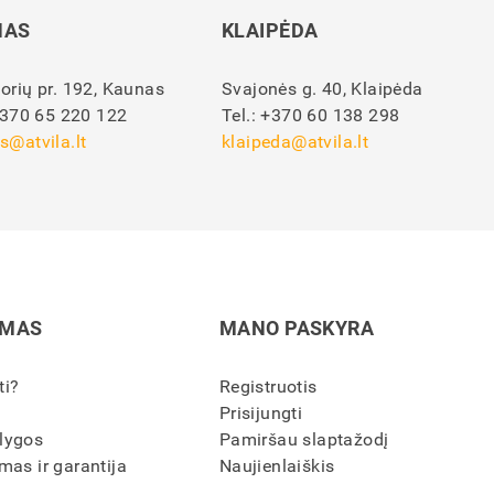
NAS
KLAIPĖDA
orių pr. 192, Kaunas
Svajonės g. 40, Klaipėda
370 65 220 122
Tel.:
+370 60 138 298
s@atvila.lt
klaipeda@atvila.lt
IMAS
MANO PASKYRA
ti?
Registruotis
Prisijungti
lygos
Pamiršau slaptažodį
mas ir garantija
Naujienlaiškis