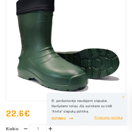
El. parduotuvėje naudojami slapukai.
IŠSAUGOTI
Naršydami toliau Jūs sutinkate su UAB
IŠSAUGOTI
22.6
€
"Atvila" slapukų politika.
Privatumo politika
SUTINKU
Kiekis: