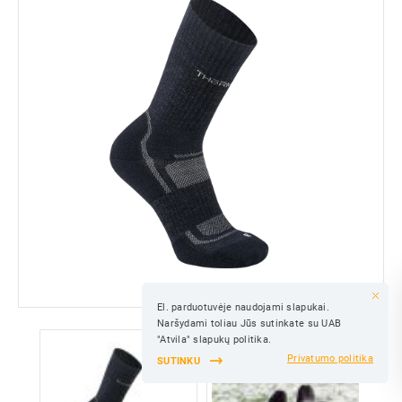
El. parduotuvėje naudojami slapukai.
IŠSAUGOTI
Naršydami toliau Jūs sutinkate su UAB
IŠSAUGOTI
"Atvila" slapukų politika.
Privatumo politika
SUTINKU