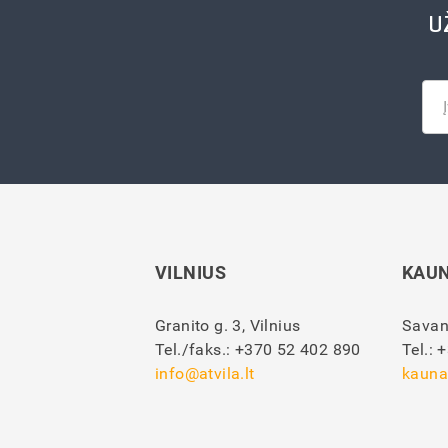
U
VILNIUS
KAU
Granito g. 3, Vilnius
Savan
Tel./faks.:
+370 52 402 890
Tel.:
+
info@atvila.lt
kauna