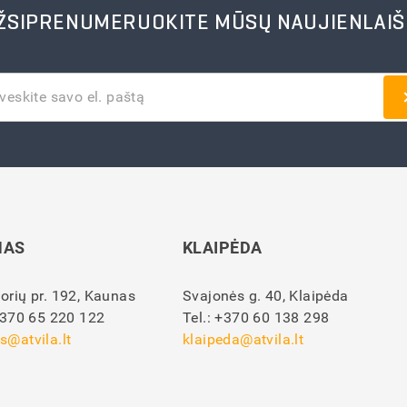
ŽSIPRENUMERUOKITE MŪSŲ NAUJIENLAIŠ
NAS
KLAIPĖDA
orių pr. 192, Kaunas
Svajonės g. 40, Klaipėda
370 65 220 122
Tel.:
+370 60 138 298
s@atvila.lt
klaipeda@atvila.lt