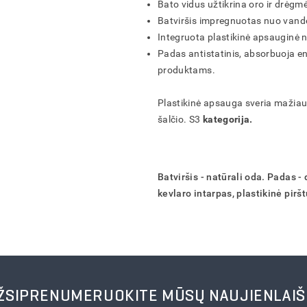
Bato vidus užtikrina oro ir drėgmės
Batviršis impregnuotas nuo van
AR TIKRAI NORITE IŠTRINTI PREKIŲ KREPŠELĮ?
AR TIKRAI NORITE IŠTRINTI UŽSAKYMĄ?
AR TIKRAI NORITE IŠTRINTI PRODUKTĄ?
AR TIKRAI NORITE IŠTRINTI ADRESĄ?
Integruota plastikinė apsauginė n
Padas antistatinis, absorbuoja en
IŠSAUGOTI
IŠSAUGOTI
IŠSAUGOTI
FORMUOTI
ATŠAUKTI
ATŠAUKTI
ATŠAUKTI
ATŠAUKTI
IŠTRINTI
IŠTRINTI
IŠTRINTI
IŠTRINTI
produktams.
Plastikinė apsauga sveria mažiau
šalčio. S3
kategorija.
Batviršis - natūrali oda. Padas -
kevlaro intarpas, plastikinė piršt
ŽSIPRENUMERUOKITE MŪSŲ NAUJIENLAIŠ