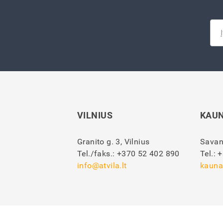
VILNIUS
KAU
Granito g. 3, Vilnius
Savan
Tel./faks.:
+370 52 402 890
Tel.:
+
info@atvila.lt
kauna