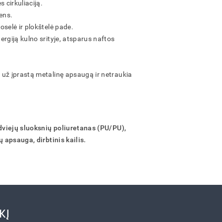
 cirkuliaciją.
dens.
oselė ir plokštelė pade.
ergiją kulno srityje, atsparus naftos
 už įprastą metalinę apsaugą ir netraukia
 dviejų sluoksnių poliuretanas (PU/PU),
ų apsauga, dirbtinis kailis.
KĮ