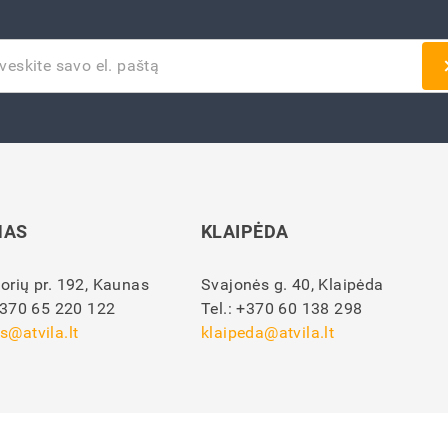
NAS
KLAIPĖDA
orių pr. 192, Kaunas
Svajonės g. 40, Klaipėda
370 65 220 122
Tel.:
+370 60 138 298
s@atvila.lt
klaipeda@atvila.lt