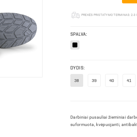
PREKĖS PRISTATYMO TERMINAS:
2-3
SPALVA:
DYDIS:
38
39
40
41
Darbiniai pusauliai žieminiai dar
ĮVESKITE KAM SKIRTAS PASIŪLYMAS
ĮVESKITE PREKIŲ KREPŠELIO PAVADINIMĄ
suformuota, kvėpuojanti, antibak