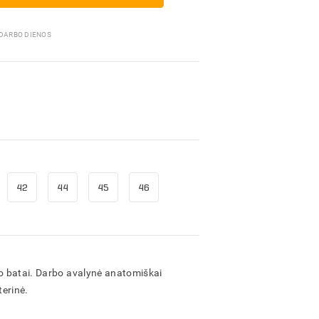
Pakavimo medžiagos
 DARBO DIENOS
42
44
45
46
bo batai. Darbo avalynė anatomiškai
terinė.