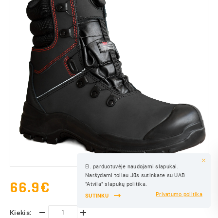
El. parduotuvėje naudojami slapukai.
IŠSAUGOTI
Naršydami toliau Jūs sutinkate su UAB
IŠSAUGOTI
66.9
€
"Atvila" slapukų politika.
Privatumo politika
SUTINKU
Kiekis: