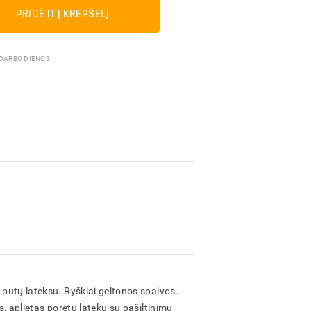
Pakavimo medžiagos
PRIDĖTI Į KREPŠELĮ
 DARBO DIENOS
s putų lateksu. Ryškiai geltonos spalvos.
as, aplietas porėtu lateku su pašiltinimu.