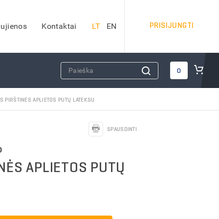
PRISIJUNGTI
ujienos
Kontaktai
LT
EN
DARBO SAUGOS PRIEMONĖS
0
Apsauginiai šalmai
S PIRŠTINĖS APLIETOS PUTŲ LATEKSU
Veido apsauga
Apsauginės ausinės
SPAUSDINTI
Kvėpavimo takų apsauga
Apsauga nuo kritimo
0
Apsauginiai akiniai
INĖS APLIETOS PUTŲ
iai)
Antkeliai darbui
Vaistinėlės
dai
Gesintuvai
Kitos darbo saugos priemonės