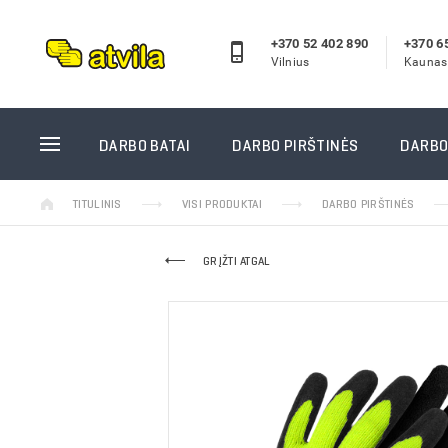
+370 52 402 890
+370 6
Vilnius
Kaunas
DARBO BATAI
DARBO P
DARBO BATAI
DARBO PIRŠTINĖS
DARBO
Odiniai darbo batai
Žieminės
TITULINIS
VISI PRODUKTAI
DARBO PIRŠTINĖS
Guminiai batai
Aplietos
Žieminiai darbo batai
Megztos 
GRĮŽTI ATGAL
Darbo pusbačiai
Odinės d
Darbo sandalai
Vienkart
Reebok darbo batai
Siūtos d
Puma/Albatros darbo batai
Guminės 
Laisvalaikio batai
Suvirinto
Vidpadžiai
GUIDE pi
Kojinės