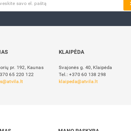
NAS
KLAIPĖDA
orių pr. 192, Kaunas
Svajonės g. 40, Klaipėda
370 65 220 122
Tel.:
+370 60 138 298
s@atvila.lt
klaipeda@atvila.lt
IMAS
MANO PASKYRA