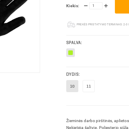
Kiekis:
PREKĖS PRISTATYMO TERMINAS:
2-3
TYMO INFORMACIJA
TYMO INFORMACIJA
SPALVA:
DYDIS:
10
11
Žieminės darbo pirštinės, aplieto
Nekietėja šaltyje. Poliesterio siūl