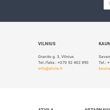
VILNIUS
KAU
Granito g. 3, Vilnius
Savan
Tel./faks.:
+370 52 402 890
Tel.:
+
info@atvila.lt
kauna
ATVILA
APTARNAV