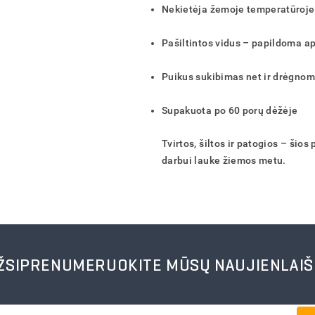
Nekietėja žemoje temperatūroje
Pašiltintos vidus – papildoma a
Puikus sukibimas net ir drėgnom
Supakuota po 60 porų dėžėje
Tvirtos, šiltos ir patogios – šios
darbui lauke žiemos metu.
ŽSIPRENUMERUOKITE MŪSŲ NAUJIENLAIŠ