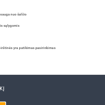
psauga nuo šalčio
is sąlygomis
 pirštinės yra patikimas pasirinkimas
KĮ