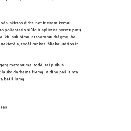
ės, skirtos dirbti net ir esant žemai
o poliesterio siūlo ir aplietos porėtu putų
a puikiu sukibimu, atsparumu drėgmei bei
nekietėja, todėl rankos išlieka judrios ir
a gerą matomumą, todėl tai puikus
k lauko darbams žiemą. Vidinė pašiltinta
ą bei šilumą.
ksas