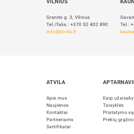
VILNIUS
KAU
Granito g. 3, Vilnius
Savan
Tel./faks.:
+370 52 402 890
Tel.:
+
info@atvila.lt
kauna
ATVILA
APTARNAV
Apie mus
Kaip užsisaky
Naujienos
Taisyklės
Kontaktai
Pristatymo są
Partneriams
Prekių grąžini
Sertifikatai