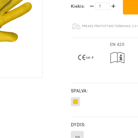
Kiekis:
PREKĖS PRISTATYMO TERMINAS:
2-3
EN 420
TYMO INFORMACIJA
TYMO INFORMACIJA
SPALVA:
DYDIS:
10