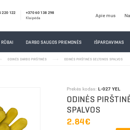
5 220 122
+370 60 138 298
Apie mus
Na
Klaipėda
IRŠTINĖS
DARBO RŪBAI
 RŪBAI
DARBO SAUGOS PRIEMONĖS
IŠPARDAVIMAS
 darbo pirštinės
Darbo kostiumai
ODINĖS DARBO PIRŠTINĖS
ODINĖS PIRŠTINĖS GELTONOS SPALVOS
 pirštinės
Apsiaustai nuo lietaus
darbo pirštinės
Darbo striukės
arbo pirštinės
Žieminiai darbo rūbai
inės pirštinės
Signaliniai rūbai
Prekės kodas:
L-027 YEL
arbo pirštinės
Reebok Darbo Rūbai
ODINĖS PIRŠTIN
pirštinės
Laisvalaikio rūbai (drabuž
SPALVOS
jo pirštinės
Suvirintojo rūbai
2.84
€
rštinės
Vienkartiniai rūbai ir prie
Kiti darbo rūbai