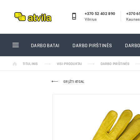
+370 52 402 890
+370 6
Vilnius
Kaunas
DARBO BATAI
DARBO P
DARBO BATAI
DARBO PIRŠTINĖS
DARBO
Odiniai darbo batai
Žieminės
TITULINIS
VISI PRODUKTAI
DARBO PIRŠTINĖS
Guminiai batai
Aplietos
Žieminiai darbo batai
Megztos 
GRĮŽTI ATGAL
Darbo pusbačiai
Odinės d
Darbo sandalai
Vienkart
Reebok darbo batai
Siūtos d
Puma/Albatros darbo batai
Guminės 
Laisvalaikio batai
Suvirinto
Vidpadžiai
GUIDE pi
Kojinės