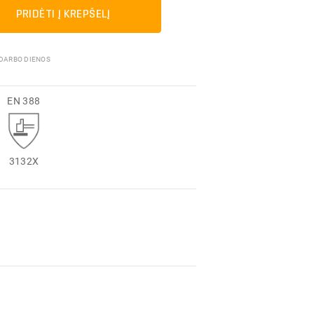
Pakavimo medžiagos
PRIDĖTI Į KREPŠELĮ
 DARBO DIENOS
EN 388
3132X