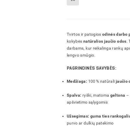
Tvirtos ir patogios
odinės darbo p
kokybės
natūralios jaučio odos
.
darbams, kur reikalinga rankų a
lengvo smūgio.
PAGRINDINĖS SAVYBĖS:
ĮVESKITE KAM SKIRTAS PASIŪLYMAS
Medžiaga:
100 % natūrali
jaučio 
ĮVESKITE PREKIŲ KREPŠELIO PAVADINIMĄ
Spalva:
ryški, matoma
geltona
–
apšvietimo sąlygomis
AR TIKRAI NORITE IŠTRINTI PREKIŲ KREPŠELĮ?
AR TIKRAI NORITE IŠTRINTI UŽSAKYMĄ?
AR TIKRAI NORITE IŠTRINTI PRODUKTĄ?
AR TIKRAI NORITE IŠTRINTI ADRESĄ?
Užsegimas:
guma ties rankogali
IŠSAUGOTI
IŠSAUGOTI
IŠSAUGOTI
FORMUOTI
purvo ar dulkių patekimo
ATŠAUKTI
ATŠAUKTI
ATŠAUKTI
ATŠAUKTI
IŠTRINTI
IŠTRINTI
IŠTRINTI
IŠTRINTI