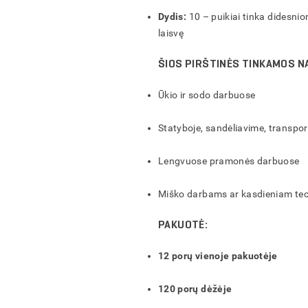
Dydis:
10
– puikiai tinka didesnio
laisvę
ŠIOS PIRŠTINĖS TINKAMOS N
Ūkio ir sodo darbuose
Statyboje, sandėliavime, transpor
Lengvuose pramonės darbuose
Miško darbams ar kasdieniam te
PAKUOTĖ:
12 porų vienoje pakuotėje
120 porų dėžėje