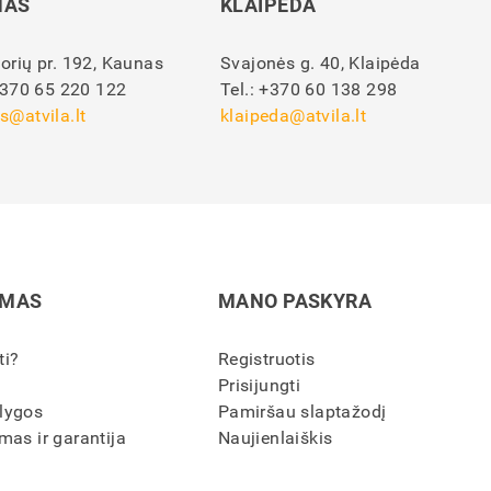
NAS
KLAIPĖDA
orių pr. 192, Kaunas
Svajonės g. 40, Klaipėda
370 65 220 122
Tel.:
+370 60 138 298
s@atvila.lt
klaipeda@atvila.lt
IMAS
MANO PASKYRA
ti?
Registruotis
Prisijungti
lygos
Pamiršau slaptažodį
mas ir garantija
Naujienlaiškis