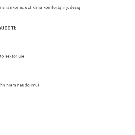
ms rankoms, užtikrina komfortą ir judesių
AUDOTI:
to sektoriuje
chniniam naudojimui