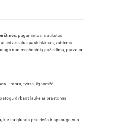
irštinės
, pagamintos iš aukštos
 Tai universalus pasirinkimas įvairiems
psauga nuo mechaninių pažeidimų, purvo ar
oda
– stora, tvirta, ilgaamžė
 patogu dirbant lauke ar prastomis
u
, kuri priglunda prie riešo ir apsaugo nuo