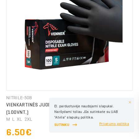
IŠSAUGOTI
NITRILE-50B
VIENKARTINĖS JUODOS NITRILINĖS PIRŠTINĖS 5G
El. parduotuvėje naudojami slapukai.
IŠSAUGOTI
(100VNT.)
Naršydami toliau Jūs sutinkate su UAB
IŠSAUGOTI
"Atvila" slapukų politika.
M L XL 2XL
Privatumo politika
SUTINKU
6.50€