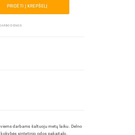
Pakavimo medžiagos
PRIDĖTI Į KREPŠELĮ
 DARBO DIENOS
syviems darbams šaltuoju metų laiku. Delno
 kokybės sintetinio odos pakaitalo,