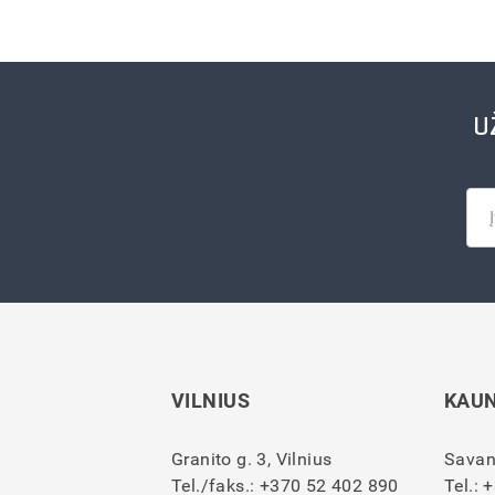
U
VILNIUS
KAU
Granito g. 3, Vilnius
Savan
Tel./faks.:
+370 52 402 890
Tel.:
+