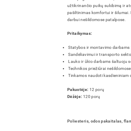
ĮVESKITE KAM SKIRTAS PASIŪLYMAS
užtikrinančio puikų sukibimą ir at
ĮVESKITE PREKIŲ KREPŠELIO PAVADINIMĄ
pašiltinimas komfortui ir šilumai. 
darbui nešildomose patalpose.
AR TIKRAI NORITE IŠTRINTI PREKIŲ KREPŠELĮ?
AR TIKRAI NORITE IŠTRINTI UŽSAKYMĄ?
AR TIKRAI NORITE IŠTRINTI PRODUKTĄ?
AR TIKRAI NORITE IŠTRINTI ADRESĄ?
Pritaikymas:
IŠSAUGOTI
IŠSAUGOTI
IŠSAUGOTI
FORMUOTI
ATŠAUKTI
ATŠAUKTI
ATŠAUKTI
ATŠAUKTI
IŠTRINTI
IŠTRINTI
IŠTRINTI
IŠTRINTI
Statybos ir montavimo darbams
Sandėliavimui ir transporto sekto
Lauko ir ūkio darbams šaltuoju 
Technikos priežiūrai nešildomose
Tinkamos naudoti kasdieniniam d
Pakuotėje:
12 porų
Dėžėje:
120 porų
Poliesteris, odos pakaitalas, fla