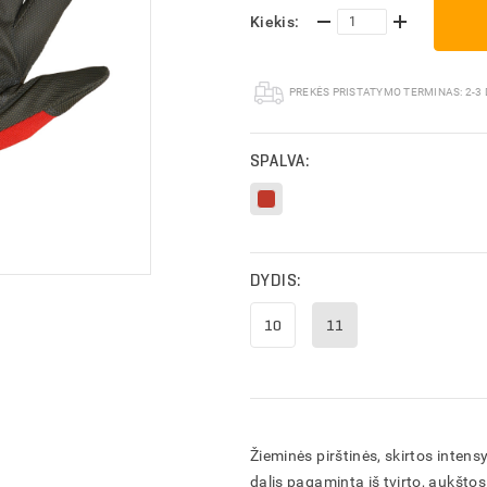
Kiekis:
PREKĖS PRISTATYMO TERMINAS:
2-3
SPALVA:
DYDIS:
10
11
Žieminės pirštinės, skirtos inten
dalis pagaminta iš tvirto, aukštos