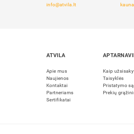
info@atvila.lt
kauna
ATVILA
APTARNAV
Apie mus
Kaip užsisaky
Naujienos
Taisyklės
Kontaktai
Pristatymo są
Partneriams
Prekių grąžini
Sertifikatai