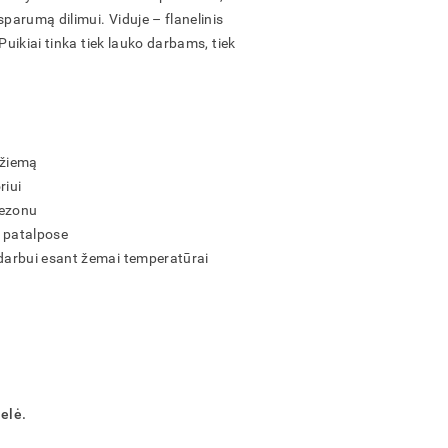
sparumą dilimui. Viduje – flanelinis
Puikiai tinka tiek lauko darbams, tiek
 žiemą
riui
sezonu
 patalpose
arbui esant žemai temperatūrai
nelė.