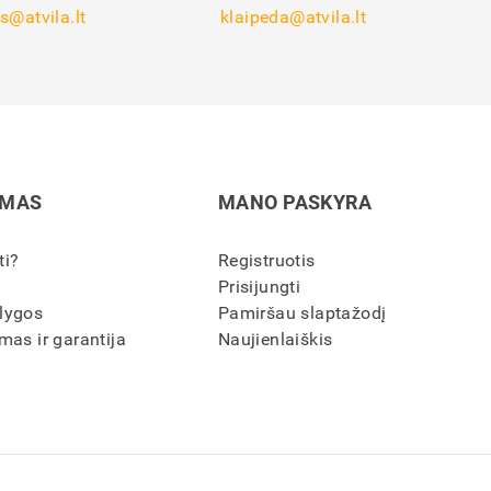
s@atvila.lt
klaipeda@atvila.lt
IMAS
MANO PASKYRA
ti?
Registruotis
Prisijungti
lygos
Pamiršau slaptažodį
mas ir garantija
Naujienlaiškis