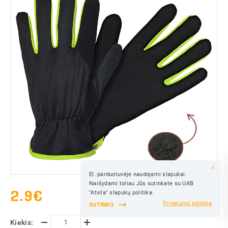
El. parduotuvėje naudojami slapukai.
IŠSAUGOTI
Naršydami toliau Jūs sutinkate su UAB
IŠSAUGOTI
2.9
€
"Atvila" slapukų politika.
Privatumo politika
SUTINKU
Kiekis: