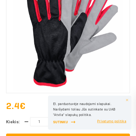
2.4
€
El. parduotuvėje naudojami slapukai.
IŠSAUGOTI
Naršydami toliau Jūs sutinkate su UAB
IŠSAUGOTI
"Atvila" slapukų politika.
Kiekis:
Privatumo politika
SUTINKU