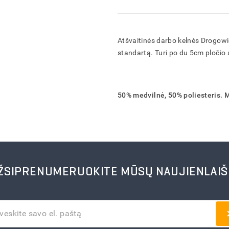
IŠSAUGOTI
IŠSAUGOTI
IŠSAUGOTI
FORMUOTI
ATŠAUKTI
ATŠAUKTI
ATŠAUKTI
ATŠAUKTI
IŠTRINTI
IŠTRINTI
IŠTRINTI
IŠTRINTI
Atšvaitinės darbo kelnės Drogowi
standartą. Turi po du 5cm pločio 
50% medvilnė, 50% poliesteris. 
ŽSIPRENUMERUOKITE MŪSŲ NAUJIENLAIŠ