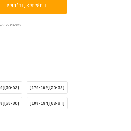
Pakavimo medžiagos
PRIDĖTI Į KREPŠELĮ
 DARBO DIENOS
6)(50-52)
(176-182)(50-52)
8)(58-60)
(188-194)(62-64)