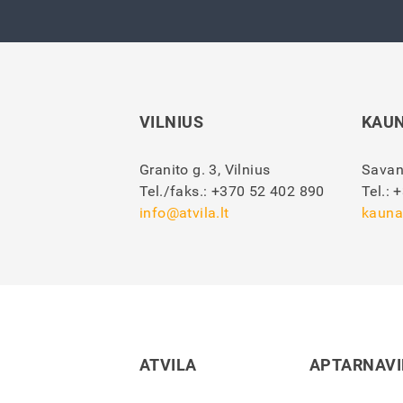
VILNIUS
KAU
Granito g. 3, Vilnius
Savan
Tel./faks.:
+370 52 402 890
Tel.:
+
info@atvila.lt
kauna
ATVILA
APTARNAV