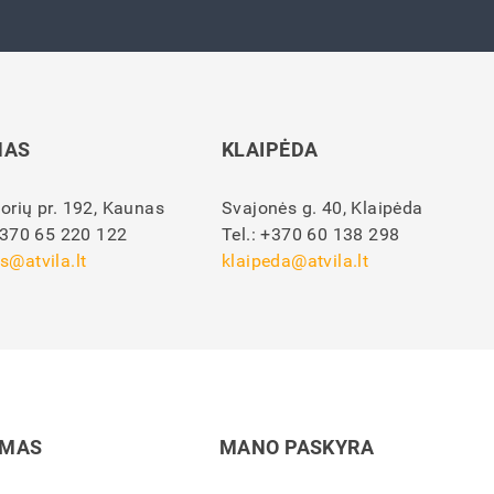
NAS
KLAIPĖDA
orių pr. 192, Kaunas
Svajonės g. 40, Klaipėda
370 65 220 122
Tel.:
+370 60 138 298
s@atvila.lt
klaipeda@atvila.lt
IMAS
MANO PASKYRA