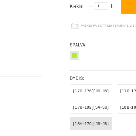
Kiekis:
PREKĖS PRISTATYMO TERMINAS:
2-3
SPALVA:
DYDIS:
(170-176)(46-48)
(170-17
ĮVESKITE KAM SKIRTAS PASIŪLYMAS
(176-182)(54-56)
(182-18
ĮVESKITE PREKIŲ KREPŠELIO PAVADINIMĄ
(164-170)(46-48)
AR TIKRAI NORITE IŠTRINTI PREKIŲ KREPŠELĮ?
AR TIKRAI NORITE IŠTRINTI UŽSAKYMĄ?
AR TIKRAI NORITE IŠTRINTI PRODUKTĄ?
AR TIKRAI NORITE IŠTRINTI ADRESĄ?