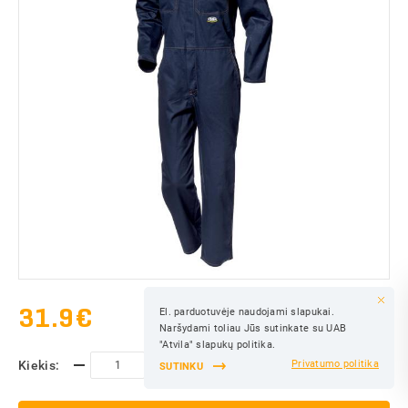
31.9
€
El. parduotuvėje naudojami slapukai.
IŠSAUGOTI
Naršydami toliau Jūs sutinkate su UAB
IŠSAUGOTI
"Atvila" slapukų politika.
Kiekis:
Privatumo politika
SUTINKU