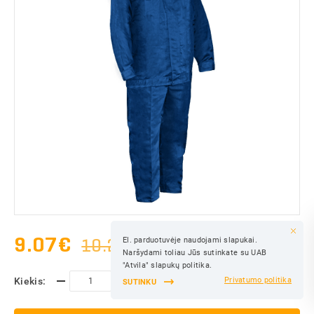
9.07
€
10.29€
El. parduotuvėje naudojami slapukai.
IŠSAUGOTI
Naršydami toliau Jūs sutinkate su UAB
IŠSAUGOTI
"Atvila" slapukų politika.
Kiekis:
Privatumo politika
SUTINKU