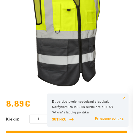
8.89
€
El. parduotuvėje naudojami slapukai.
IŠSAUGOTI
Naršydami toliau Jūs sutinkate su UAB
IŠSAUGOTI
"Atvila" slapukų politika.
Kiekis:
Privatumo politika
SUTINKU