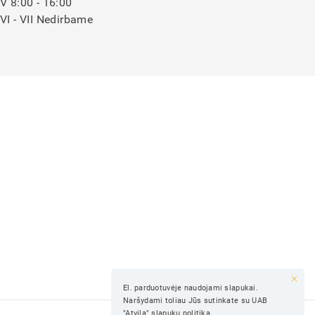
V 8:00 - 16:00
VI - VII Nedirbame
El. parduotuvėje naudojami slapukai.
Naršydami toliau Jūs sutinkate su UAB
"Atvila" slapukų politika.