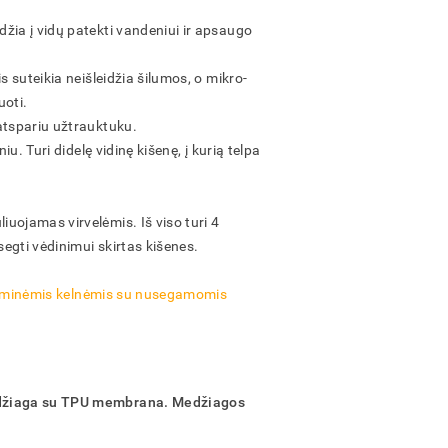
žia į vidų patekti vandeniui ir apsaugo
s suteikia neišleidžia šilumos, o mikro-
uoti.
 atspariu užtrauktuku.
niu. Turi didelę vidinę kišenę, į kurią telpa
uojamas virvelėmis. Iš viso turi 4
egti vėdinimui skirtas kišenes.
ieminėmis kelnėmis su nusegamomis
edžiaga su TPU membrana. Medžiagos