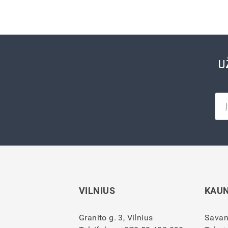
U
VILNIUS
KAU
Granito g. 3, Vilnius
Savan