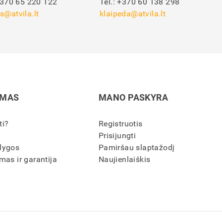
370 65 220 122
Tel.:
+370 60 138 298
s@atvila.lt
klaipeda@atvila.lt
IMAS
MANO PASKYRA
ti?
Registruotis
Prisijungti
lygos
Pamiršau slaptažodį
mas ir garantija
Naujienlaiškis