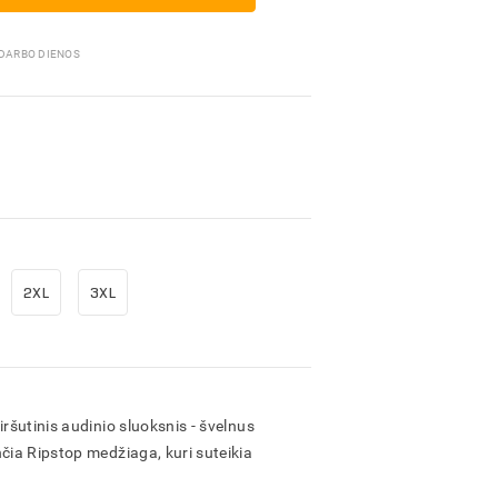
Pakavimo medžiagos
 DARBO DIENOS
2XL
3XL
iršutinis audinio sluoksnis - švelnus
nčia Ripstop medžiaga, kuri suteikia