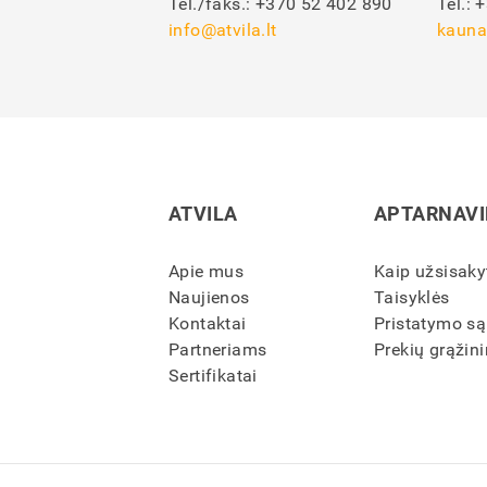
Tel./faks.:
+370 52 402 890
Tel.:
+
info@atvila.lt
kauna
ATVILA
APTARNAV
Apie mus
Kaip užsisaky
Naujienos
Taisyklės
Kontaktai
Pristatymo są
Partneriams
Prekių grąžini
Sertifikatai