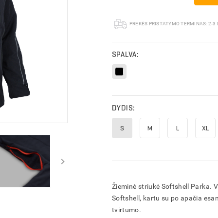
PREKĖS PRISTATYMO TERMINAS:
2-3
SPALVA:
DYDIS:
S
M
L
XL
Žieminė striukė Softshell Parka. V
Softshell, kartu su po apačia esa
tvirtumo.