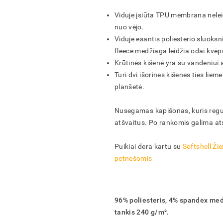
ĮVESKITE KAM SKIRTAS PASIŪLYMAS
ĮVESKITE PREKIŲ KREPŠELIO PAVADINIMĄ
Viduje įsiūta TPU membrana neleid
nuo vėjo.
Viduje esantis poliesterio sluoksni
fleece medžiaga leidžia odai kvėp
AR TIKRAI NORITE IŠTRINTI PREKIŲ KREPŠELĮ?
AR TIKRAI NORITE IŠTRINTI UŽSAKYMĄ?
AR TIKRAI NORITE IŠTRINTI PRODUKTĄ?
AR TIKRAI NORITE IŠTRINTI ADRESĄ?
Krūtinės kišenė yra su vandeniui
Turi dvi išorines kišenes ties lieme
IŠSAUGOTI
IŠSAUGOTI
IŠSAUGOTI
FORMUOTI
ATŠAUKTI
ATŠAUKTI
ATŠAUKTI
ATŠAUKTI
IŠTRINTI
IŠTRINTI
IŠTRINTI
IŠTRINTI
planšetė.
Nusegamas kapišonas, kuris reguli
atšvaitus. Po rankomis galima ats
Puikiai dera kartu su
Softshell Ž
petnešomis
96% poliesteris, 4% spandex m
tankis 240 g/m².