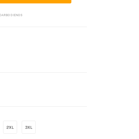
Pakavimo medžiagos
 DARBO DIENOS
2XL
3XL