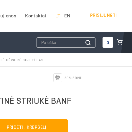
PRISIJUNGTI
ujienos
Kontaktai
LT
EN
DARBO SAUGOS PRIEMONĖS
0
Apsauginiai šalmai
USĖ ATŠVAITINĖ STRIUKĖ BANF
Veido apsauga
Apsauginės ausinės
SPAUSDINTI
Kvėpavimo takų apsauga
Apsauga nuo kritimo
Apsauginiai akiniai
TINĖ STRIUKĖ BANF
iai)
Antkeliai darbui
Vaistinėlės
dai
Gesintuvai
PRIDĖTI Į KREPŠELĮ
Kitos darbo saugos priemonės