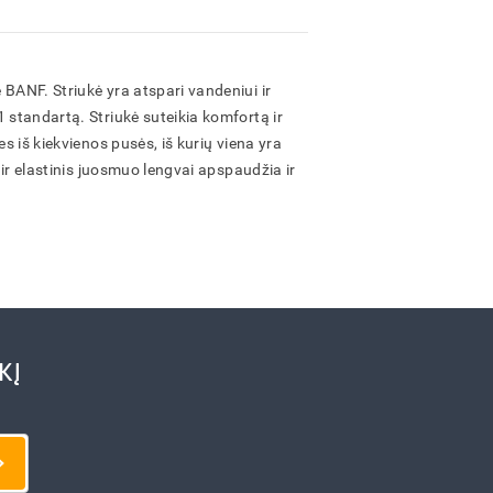
 BANF. Striukė yra atspari vandeniui ir
1 standartą. Striukė suteikia komfortą ir
es iš kiekvienos pusės, iš kurių viena yra
i ir elastinis juosmuo lengvai apspaudžia ir
KĮ