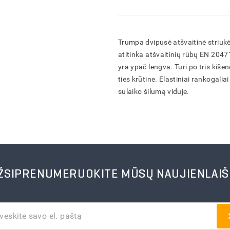
IŠSAUGOTI
IŠSAUGOTI
IŠSAUGOTI
FORMUOTI
ATŠAUKTI
ATŠAUKTI
ATŠAUKTI
ATŠAUKTI
IŠTRINTI
IŠTRINTI
IŠTRINTI
IŠTRINTI
Trumpa dvipusė atšvaitinė striukė
atitinka atšvaitinių rūbų EN 2047
yra ypač lengva. Turi po tris kišen
ties krūtine. Elastiniai rankogalia
sulaiko šilumą viduje.
ŽSIPRENUMERUOKITE MŪSŲ NAUJIENLAIŠ