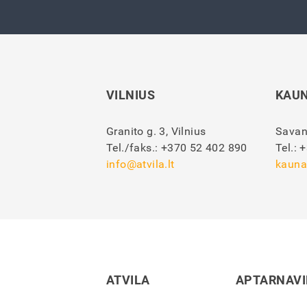
VILNIUS
KAU
Granito g. 3, Vilnius
Savan
Tel./faks.:
+370 52 402 890
Tel.:
+
info@atvila.lt
kauna
ATVILA
APTARNAV