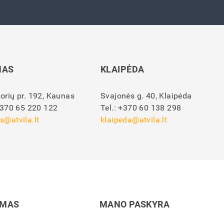
NAS
KLAIPĖDA
orių pr. 192, Kaunas
Svajonės g. 40, Klaipėda
370 65 220 122
Tel.:
+370 60 138 298
s@atvila.lt
klaipeda@atvila.lt
IMAS
MANO PASKYRA