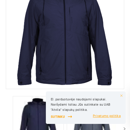
El. parduotuvėje naudojami slapukai.
IŠSAUGOTI
Naršydami toliau Jūs sutinkate su UAB
IŠSAUGOTI
"Atvila" slapukų politika.
Privatumo politika
SUTINKU