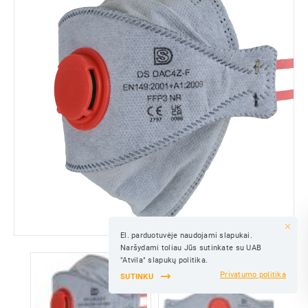
El. parduotuvėje naudojami slapukai.
IŠSAUGOTI
Naršydami toliau Jūs sutinkate su UAB
IŠSAUGOTI
"Atvila" slapukų politika.
Privatumo politika
SUTINKU